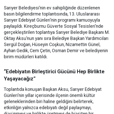
Sarıyer Belediyesi’nin ev sahipliğinde düzenlenen
basın bilgilendirme toplantısında, 13. Uluslararası
Sarıyer Edebiyat Günleri’nin programı kamuoyuyla
paylaşıldı. Kireçburnu Güverte Sosyal Tesisleri’nde
gerçekleştirilen toplantıya Sarıyer Belediye Başkanı M.
Oktay Aksu’nun yanı sıra Belediye Başkan Yardımcıları
Sergül Doğan, Hüseyin Coşkun, Nizamettin Günel,
Ayhan Gedik, Cem Çetin, Osman Demir ve belediyenin
birim müdürleri katıldı.
“Edebiyatın Birleştirici Gücünü Hep Birlikte
Yaşayacağız”
Toplantıda konuşan Başkan Aksu, Sarıyer Edebiyat
Günleri’nin yıllar içerisinde ilçenin önemli kültür
geleneklerinden biri haline geldiğini belirterek,
etkinliğin yalnızca edebiyatı değil paylaşmayı,
düşünmeyi ve birlikte üretmeyi de büyüten bir