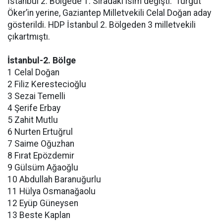
İstanbul 2. Bölgede 1. Sıradaki isim değişti. Turgut
Öker’in yerine, Gaziantep Milletvekili Celal Doğan aday
gösterildi. HDP İstanbul 2. Bölgeden 3 milletvekili
çıkartmıştı.
İstanbul-2. Bölge
1 Celal Doğan
2 Filiz Kerestecioğlu
3 Sezai Temelli
4 Şerife Erbay
5 Zahit Mutlu
6 Nurten Ertuğrul
7 Saime Oğuzhan
8 Fırat Epözdemir
9 Gülsüm Ağaoğlu
10 Abdullah Baranuğurlu
11 Hülya Osmanağaolu
12 Eyüp Güneysen
13 Beste Kaplan