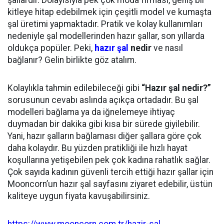
şallardır. Dolayısıyla pek çok moda firması, geniş bir
kitleye hitap edebilmek için çeşitli model ve kumaşta
şal üretimi yapmaktadır. Pratik ve kolay kullanımları
nedeniyle şal modellerinden hazır şallar, son yıllarda
oldukça popüler. Peki,
hazır şal
nedir
ve nasıl
bağlanır? Gelin birlikte göz atalım.
Kolaylıkla tahmin edilebileceği gibi
“Hazır şal nedir?”
sorusunun cevabı aslında açıkça ortadadır. Bu şal
modelleri bağlama ya da iğnelemeye ihtiyaç
duymadan bir dakika gibi kısa bir sürede giyilebilir.
Yani, hazır şalların bağlaması diğer şallara göre çok
daha kolaydır. Bu yüzden pratikliği ile hızlı hayat
koşullarına yetişebilen pek çok kadına rahatlık sağlar.
Çok sayıda kadının güvenli tercih ettiği hazır şallar için
Mooncorn’un hazır şal sayfasını ziyaret edebilir, üstün
kaliteye uygun fiyata kavuşabilirsiniz.