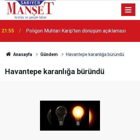
21:55
Poligon Muhtarı Karip’ten dönüşüm açıklaması
13:36
'Poligon'da İstanbul'a örnek proje gerçekleştirilecek'
Anasayfa
Gündem
Havantepe karanlığa büründü
Havantepe karanlığa büründü