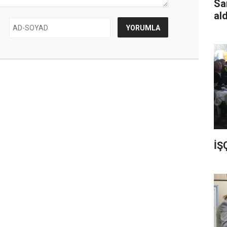
Sa
al
İŞ