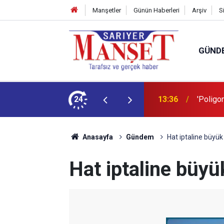
Manşetler
Günün Haberleri
Arşiv
S
GÜND
şüm açıklaması
24
13:36
'Poligon
Anasayfa
Gündem
Hat iptaline büyük
Hat iptaline büyü