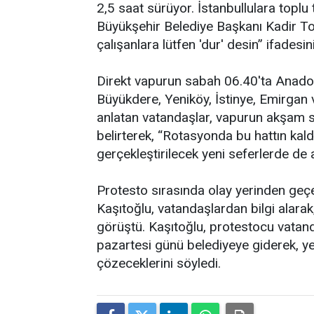
2,5 saat sürüyor. İstanbullulara toplu
Büyükşehir Belediye Başkanı Kadir T
çalışanlara lütfen 'dur' desin” ifadesini
Direkt vapurun sabah 06.40'ta Anadolu 
Büyükdere, Yeniköy, İstinye, Emirgan
anlatan vatandaşlar, vapurun akşam sa
belirterek, “Rotasyonda bu hattın kal
gerçekleştirilecek yeni seferlerde de ar
Protesto sırasında olay yerinden ge
Kaşıtoğlu, vatandaşlardan bilgi alarak,
görüştü. Kaşıtoğlu, protestocu vatanda
pazartesi günü belediyeye giderek, yet
çözeceklerini söyledi.