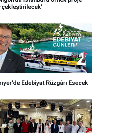
rçekleştirilecek'
rıyer’de Edebiyat Rüzgârı Esecek