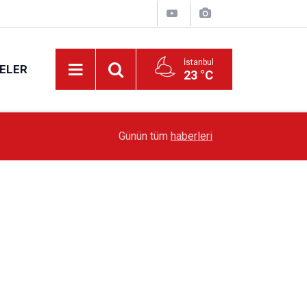
İstanbul
ELER
23 °C
19:51
Sarıyer’de Edebiyat Rüzgârı Esecek
Günün tüm
haberleri