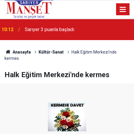
10:12
Sarıyer 3 puanla başladı
Kireçburnu Su Ürünleri Kooperatifi’nden örnek
14:53
etkinlik
Anasayfa
Kültür-Sanat
Halk Eğitim Merkezi'nde
kermes
Halk Eğitim Merkezi'nde kermes