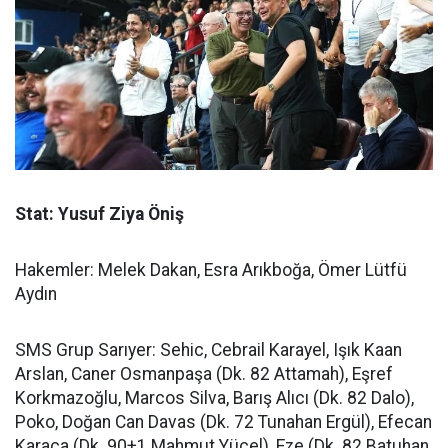
Stat: Yusuf Ziya Öniş
Hakemler: Melek Dakan, Esra Arıkboğa, Ömer Lütfü
Aydın
SMS Grup Sarıyer: Sehic, Cebrail Karayel, Işık Kaan
Arslan, Caner Osmanpaşa (Dk. 82 Attamah), Eşref
Korkmazoğlu, Marcos Silva, Barış Alıcı (Dk. 82 Dalo),
Poko, Doğan Can Davas (Dk. 72 Tunahan Ergül), Efecan
Karaca (Dk. 90+1 Mahmut Yücel), Eze (Dk. 82 Batuhan