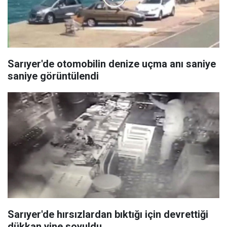
Sarıyer'de otomobilin denize uçma anı saniye
saniye görüntülendi
Sarıyer'de hırsızlardan bıktığı için devrettiği
dükkan yine soyuldu