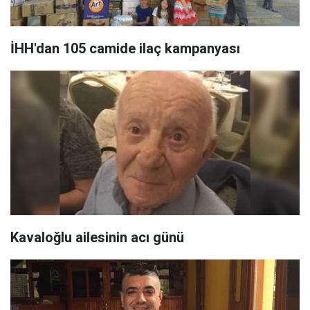
İHH'dan 105 camide ilaç kampanyası
Kavaloğlu ailesinin acı günü