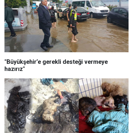
"Büyükşehir’e gerekli desteği vermeye
hazırız"