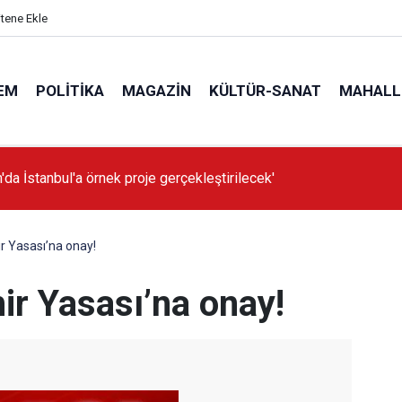
itene Ekle
EM
POLITIKA
MAGAZIN
KÜLTÜR-SANAT
MAHALL
'da İstanbul'a örnek proje gerçekleştirilecek'
r Yasası’na onay!
ir Yasası’na onay!