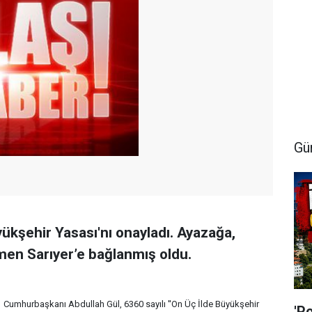
Gü
kşehir Yasası'nı onayladı. Ayazağa,
men Sarıyer’e bağlanmış oldu.
Cumhurbaşkanı Abdullah Gül, 6360 sayılı ''On Üç İlde Büyükşehir
'P