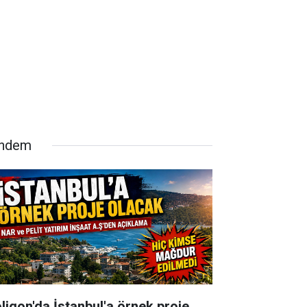
ndem
oligon'da İstanbul'a örnek proje