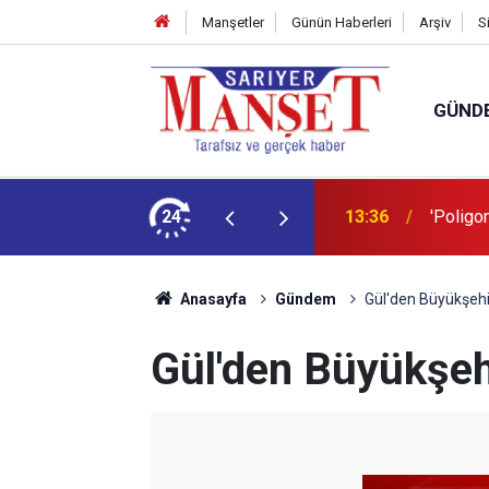
Manşetler
Günün Haberleri
Arşiv
S
GÜND
şüm açıklaması
24
13:36
'Poligon
Anasayfa
Gündem
Gül'den Büyükşehi
Gül'den Büyükşeh