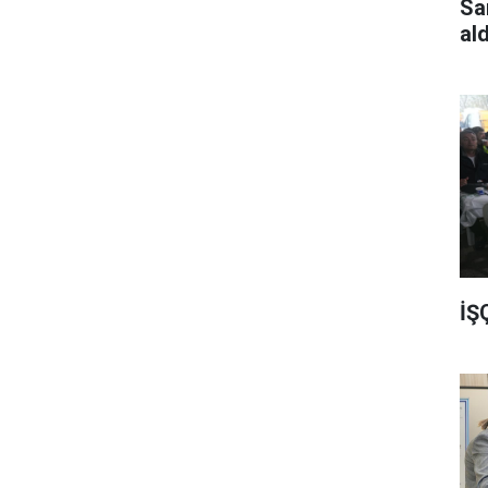
Sa
al
İŞ