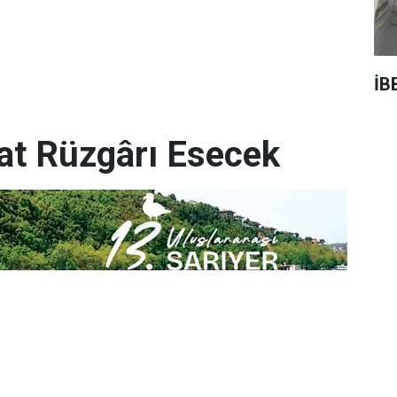
İB
yat Rüzgârı Esecek