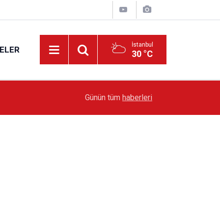
İstanbul
ELER
30 °C
19:51
Sarıyer’de Edebiyat Rüzgârı Esecek
Günün tüm
haberleri