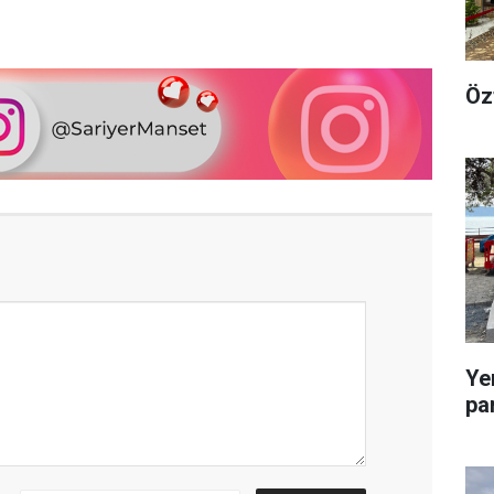
Öz
Ye
pa