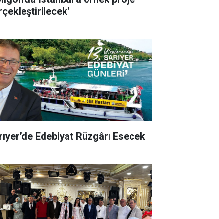
rçekleştirilecek'
rıyer’de Edebiyat Rüzgârı Esecek