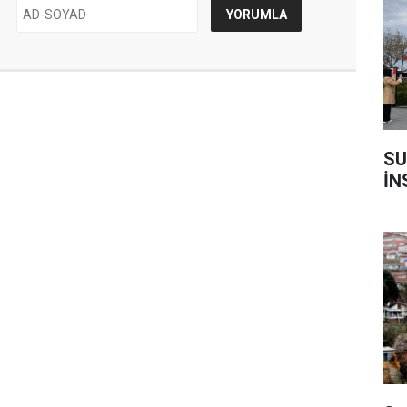
SU
İN