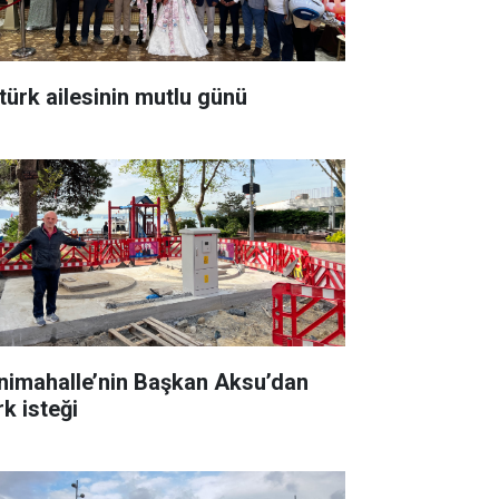
türk ailesinin mutlu günü
nimahalle’nin Başkan Aksu’dan
rk isteği