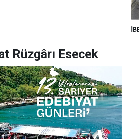
İB
yat Rüzgârı Esecek