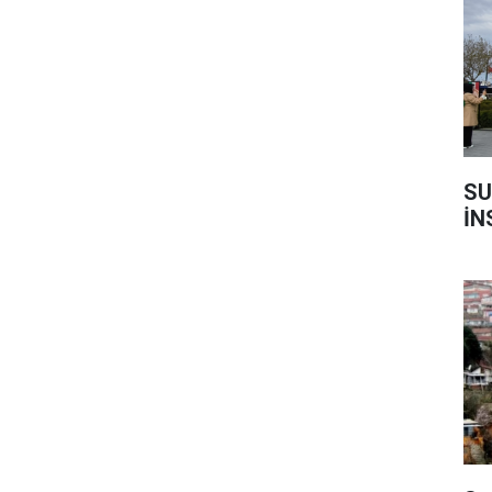
SU
İN