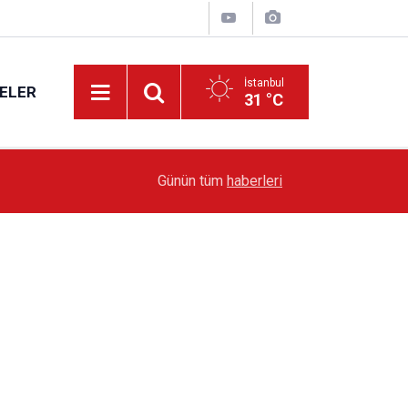
İstanbul
ELER
31 °C
19:51
Sarıyer’de Edebiyat Rüzgârı Esecek
Günün tüm
haberleri