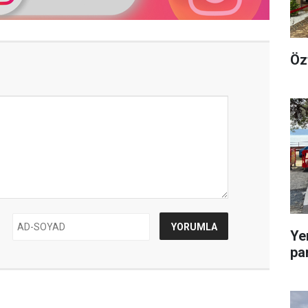
Öz
Ye
pa