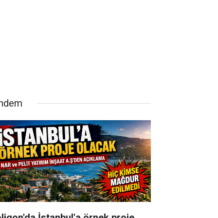
ndem
oligon'da İstanbul'a örnek proje