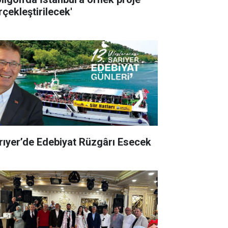
rçekleştirilecek'
rıyer’de Edebiyat Rüzgârı Esecek