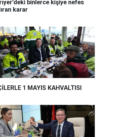
rıyer’deki binlerce kişiye nefes
dıran karar
ÇİLERLE 1 MAYIS KAHVALTISI