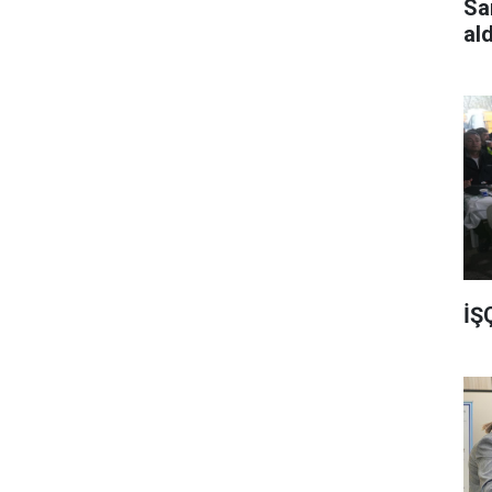
Sa
al
İŞ