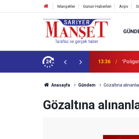
Manşetler
Günün Haberleri
Arşiv
S
GÜND
şüm açıklaması
24
13:36
'Poligon
Anasayfa
Gündem
Gözaltına alınanla
Gözaltına alınanl