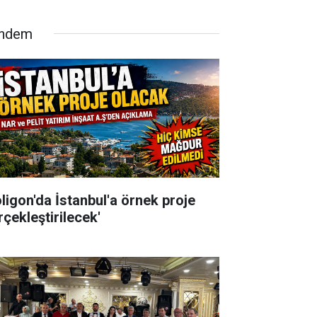
ndem
oligon'da İstanbul'a örnek proje
rçekleştirilecek'