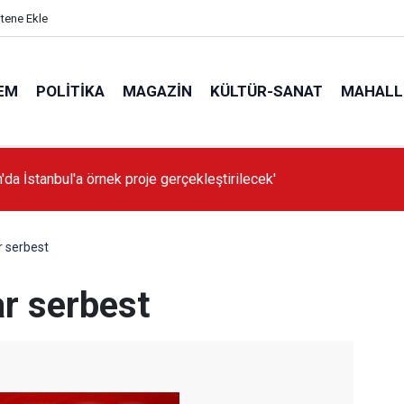
itene Ekle
EM
POLITIKA
MAGAZIN
KÜLTÜR-SANAT
MAHALL
'da İstanbul'a örnek proje gerçekleştirilecek'
r serbest
ar serbest