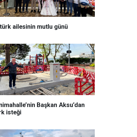
türk ailesinin mutlu günü
nimahalle’nin Başkan Aksu’dan
rk isteği