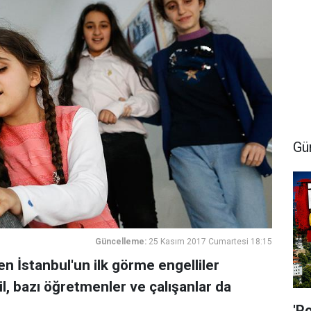
Gü
Güncelleme:
25 Kasım 2017 Cumartesi 18:15
en İstanbul'un ilk görme engelliler
l, bazı öğretmenler ve çalışanlar da
'P