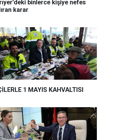
rıyer’deki binlerce kişiye nefes
dıran karar
ÇİLERLE 1 MAYIS KAHVALTISI