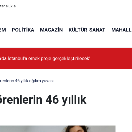
itene Ekle
EM
POLITIKA
MAGAZIN
KÜLTÜR-SANAT
MAHALL
'da İstanbul'a örnek proje gerçekleştirilecek'
enlerin 46 yıllık eğitim yuvası
renlerin 46 yıllık