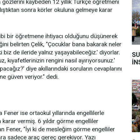
a gözlerini kaybeden 12 yıllık Türkçe öğretmeni
alıştıktan sonra körler okuluna gelmeye karar
gibi bir öğretmene ihtiyacı olduğunu düşünerek
iğini belirten Çelik, "Çocuklar bana bakarak neler
 biz de ileride yalnız yaşayabileceğiz.' diyorlar.
SU
kıyafetlerinizin rengini nasıl ayırıyorsunuz.'
İN
apacağız?' diye akıllarındaki soruların cevaplarını
ne güven veriyor." dedi.
Fener ise ortaokul yıllarında engellilerle
karar vermiş. 6 yıldır görme engelliler
an Fener, "İyi ki de mesleğim görme engelliler
ara sadece araç gereç gerekiyor. Yazı