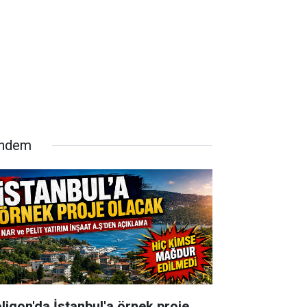
ndem
oligon'da İstanbul'a örnek proje