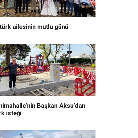
türk ailesinin mutlu günü
nimahalle’nin Başkan Aksu’dan
rk isteği