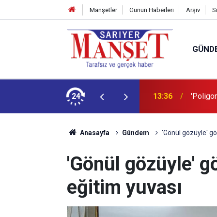
Manşetler
Günün Haberleri
Arşiv
S
GÜND
şüm açıklaması
24
13:36
'Poligon
Anasayfa
Gündem
'Gönül gözüyle' gör
'Gönül gözüyle' gö
eğitim yuvası