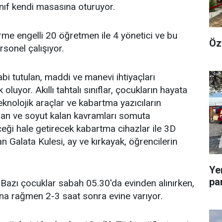
nıf kendi masasına oturuyor.
me engelli 20 öğretmen ile 4 yönetici ve bu
Öz
sonel çalışıyor.
abi tutulan, maddi ve manevi ihtiyaçları
luyor. Akıllı tahtalı sınıflar, çocukların hayata
nolojik araçlar ve kabartma yazıcıların
olan ve soyut kalan kavramları somuta
eği hale getirecek kabartma cihazlar ile 3D
lan Galata Kulesi, ay ve kırkayak, öğrencilerin
Ye
pa
i. Bazı çocuklar sabah 05.30'da evinden alınırken,
ına rağmen 2-3 saat sonra evine varıyor.