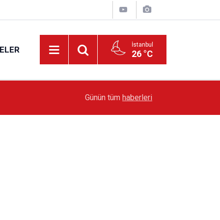
İstanbul
ELER
26 °C
19:51
Sarıyer’de Edebiyat Rüzgârı Esecek
Günün tüm
haberleri