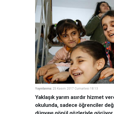
Yayınlanma:
25 Kasım 2017 Cumartesi 18:13
Yaklaşık yarım asırdır hizmet ver
okulunda, sadece öğrenciler deği
dünyayı gönül gözleriyle görüyor.