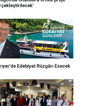
rçekleştirilecek'
rıyer’de Edebiyat Rüzgârı Esecek