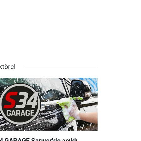
ktörel
4 GARAGE Sarıyer’de açıldı