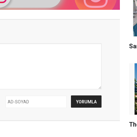
Sar
Th