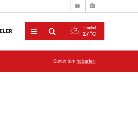
İstanbul
ELER
27 °C
19:51
Sarıyer’de Edebiyat Rüzgârı Esecek
Günün tüm
haberleri