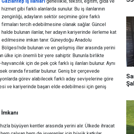
Gaziantep iş ilanları
genellikle, tekstil, eğitim, gıda ve
hizmet gibi farklı alanlarda sunulur. Bu iş ilanlarının
zenginliği, adayların sektör seçimine göre farklı
firmaları tercih edebilmesine olanak sağlar. Güncel
halde bulunan ilanlar, her adayın kariyerinde ilerleme kat
edilmesine imkan tanır. Güneydoğu Anadolu
Bölgesi’nde bulunan ve en gelişmiş iller arasında yerini
 ülke için önemli bir yere sahiptir. Bununla birlikte
-hayvancılık için de pek çok farklı iş ilanları bulunur. Aynı
ek oranda fırsatlar bulunur. Geniş bir çerçevede
Sar
isyonlarda görev alabilecek farklı aday seviyelerine göre
Şa
lmesi ve kariyerinde başarı elde edebilmesi için geniş
ş İmkanı
ızla büyüyen kentler arasında yerini alır. Ülkede ihracat
 hem çalışan hem de işverenler için büyük katkılar