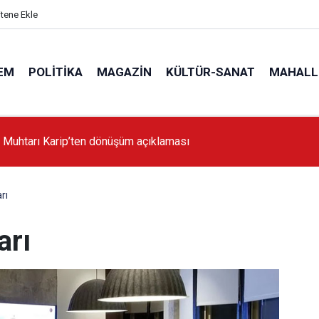
itene Ekle
EM
POLITIKA
MAGAZIN
KÜLTÜR-SANAT
MAHALL
'da İstanbul'a örnek proje gerçekleştirilecek'
rı
arı