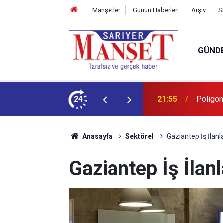
Manşetler
Günün Haberleri
Arşiv
S
GÜND
şüm açıklaması
24
13:36
'Poligon
Anasayfa
Sektörel
Gaziantep İş İlanla
Gaziantep İş İlanl