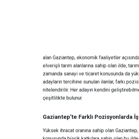
alan Gaziantep, ekonomik faaliyetler açısından
elverişli tarım alanlarına sahip olan ilde, tarım
zamanda sanayi ve ticaret konusunda da yüks
adayların tercihine sunulan ilanlar, farkı poz
nitelendirilir. Her adayın kendini geliştirebi
çeşitlilikte bulunur.
Gaziantep’te Farklı Pozisyonlarda İ
Yüksek ihracat oranına sahip olan Gaziantep, h
konusunda büyük katkılara sahip olan bu ilde