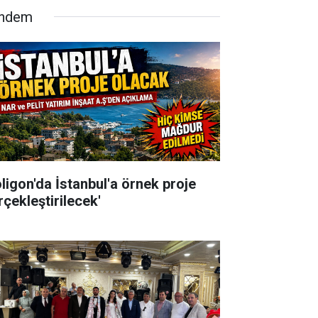
ndem
oligon'da İstanbul'a örnek proje
rçekleştirilecek'