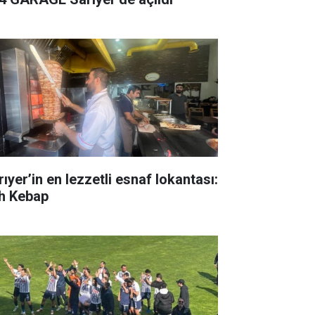
ıyer’in en lezzetli esnaf lokantası:
h Kebap