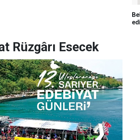
Be
ed
yat Rüzgârı Esecek