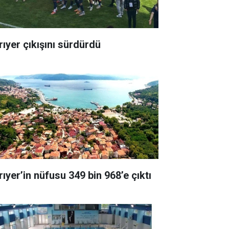
rıyer çıkışını sürdürdü
rıyer’in nüfusu 349 bin 968’e çıktı