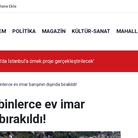
itene Ekle
EM
POLITIKA
MAGAZIN
KÜLTÜR-SANAT
MAHALL
'da İstanbul'a örnek proje gerçekleştirilecek'
nlerce ev imar barışının dışında bırakıldı!
binlerce ev imar
bırakıldı!