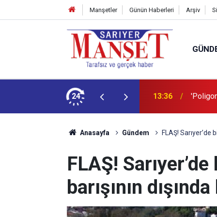
Manşetler
Günün Haberleri
Arşiv
S
GÜND
şüm açıklaması
24
13:36
'Poligon
Anasayfa
Gündem
FLAŞ! Sarıyer’de bi
FLAŞ! Sarıyer’de 
barışının dışında 