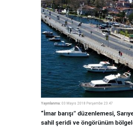
Yayınlanma:
03 Mayıs 2018 Perşembe 23:47
“İmar barışı” düzenlemesi, Sarıyer
sahil şeridi ve öngörünüm bölge