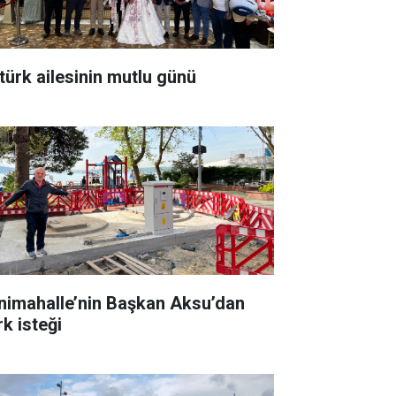
türk ailesinin mutlu günü
nimahalle’nin Başkan Aksu’dan
rk isteği