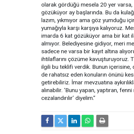
olarak gördüğü mesela 20 yer varsa, e
gözüküyor ay başlarında. Bu da kulağı
lazım, yıkmıyor ama göz yumduğu için de
yumağıyla karşı karşıya kalıyoruz. Me
imarda 6 kat gözüküyor ama bir kat ila
almıyor. Belediyesine gidiyor, meri m
sadece ne varsa bir kayıt altına alıyoru
ihtilaflarını çözüme kavuşturuyoruz. T
ilgili bu teklifi verdik. Bunun içerisi
de rahatsız eden konuların önünü kes
getirebiliriz. İmar mevzuatına aykırılı
alınabilir. ‘Bunu yapan, yaptıran, fen
cezalandırılır’ diyelim.”