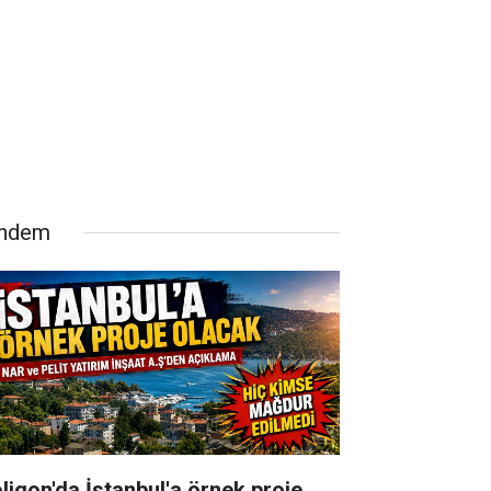
ndem
oligon'da İstanbul'a örnek proje