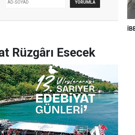
İB
yat Rüzgârı Esecek