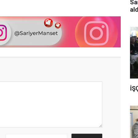
Sa
al
İŞ