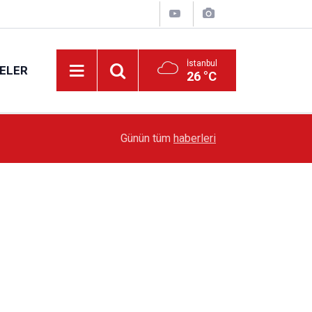
İstanbul
ELER
26 °C
19:51
Sarıyer’de Edebiyat Rüzgârı Esecek
Günün tüm
haberleri