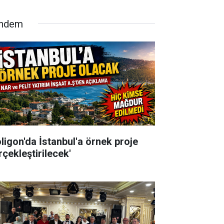
ndem
oligon'da İstanbul'a örnek proje
rçekleştirilecek'