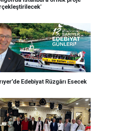
rçekleştirilecek'
rıyer’de Edebiyat Rüzgârı Esecek