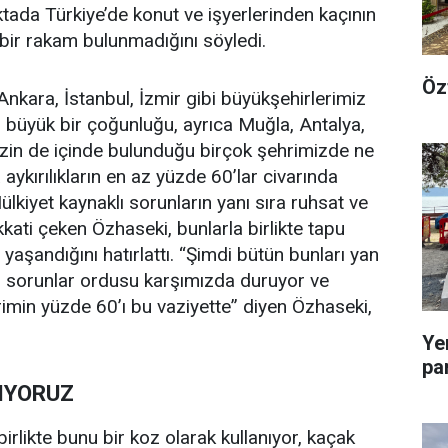
ada Türkiye’de konut ve işyerlerinden kaçının
bir rakam bulunmadığını söyledi.
Öz
 Ankara, İstanbul, İzmir gibi büyükşehirlerimiz
n büyük bir çoğunluğu, ayrıca Muğla, Antalya,
izin de içinde bulunduğu birçok şehrimizde ne
a aykırılıkların en az yüzde 60’lar civarında
ülkiyet kaynaklı sorunların yanı sıra ruhsat ve
ikkati çeken Özhaseki, bunlarla birlikte tapu
 yaşandığını hatırlattı. “Şimdi bütün bunları yan
 sorunlar ordusu karşımızda duruyor ve
imin yüzde 60’ı bu vaziyette” diyen Özhaseki,
Ye
pa
LIYORUZ
irlikte bunu bir koz olarak kullanıyor, kaçak