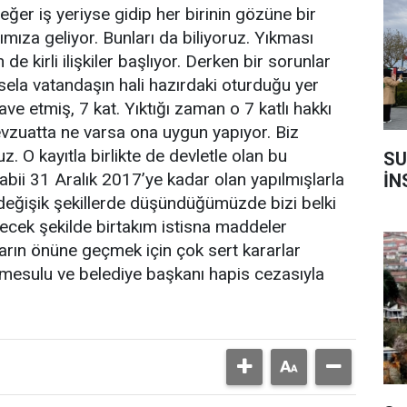
ğer iş yeriyse gidip her birinin gözüne bir
mıza geliyor. Bunları da biliyoruz. Yıkması
 kirli ilişkiler başlıyor. Derken bir sorunlar
sela vatandaşın hali hazırdaki oturduğu yer
ve etmiş, 7 kat. Yıktığı zaman o 7 katlı hakkı
evzuatta ne varsa ona uygun yapıyor. Biz
z. O kayıtla birlikte de devletle olan bu
SU
abii 31 Aralık 2017’ye kadar olan yapılmışlarla
İN
ne, değişik şekillerde düşündüğümüzde bizi belki
ecek şekilde birtakım istisna maddeler
kların önüne geçmek için çok sert kararlar
ni mesulu ve belediye başkanı hapis cezasıyla