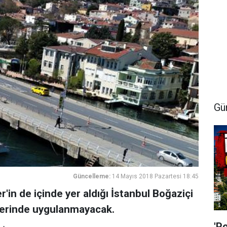
Gü
Güncelleme:
14 Mayıs 2018 Pazartesi 18:45
'in de içinde yer aldığı İstanbul Boğaziçi
lerinde uygulanmayacak.
'P