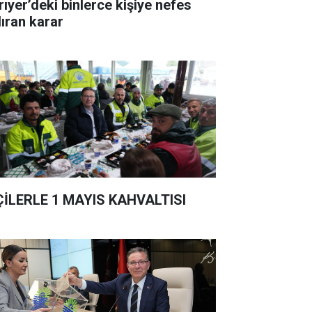
rıyer’deki binlerce kişiye nefes
dıran karar
ÇİLERLE 1 MAYIS KAHVALTISI