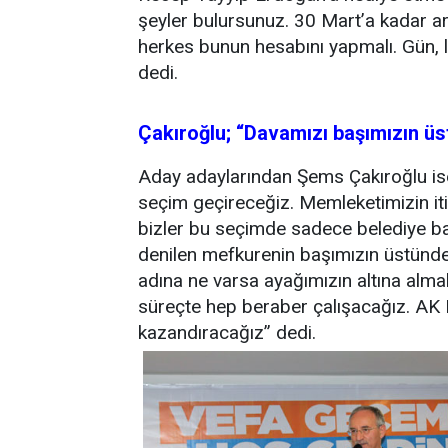
şeyler bulursunuz. 30 Mart’a kadar ar
herkes bunun hesabını yapmalı. Gün, 
dedi.
Çakıroğlu; “Davamızı başımızın ü
Aday adaylarından Şems Çakıroğlu is
seçim geçireceğiz. Memleketimizin iti
bizler bu seçimde sadece belediye b
denilen mefkurenin başımızın üstünd
adına ne varsa ayağımızın altına alma
süreçte hep beraber çalışacağız. AK Pa
kazandıracağız” dedi.