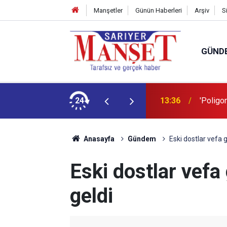
Manşetler
Günün Haberleri
Arşiv
S
GÜND
şüm açıklaması
24
13:36
'Poligon
Anasayfa
Gündem
Eski dostlar vefa 
Eski dostlar vefa
geldi