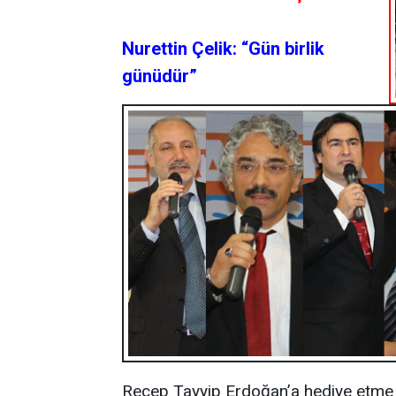
Nurettin Çelik: “Gün birlik
günüdür”
Recep Tayyip Erdoğan’a hediye etme 