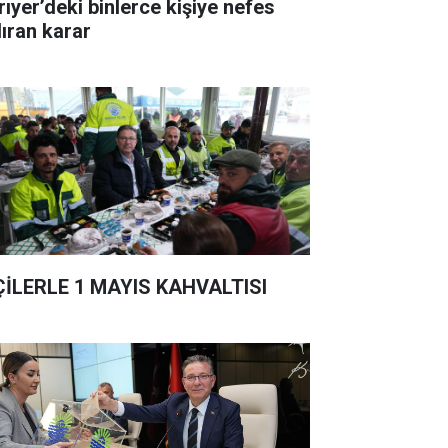
rıyer’deki binlerce kişiye nefes
dıran karar
ÇİLERLE 1 MAYIS KAHVALTISI