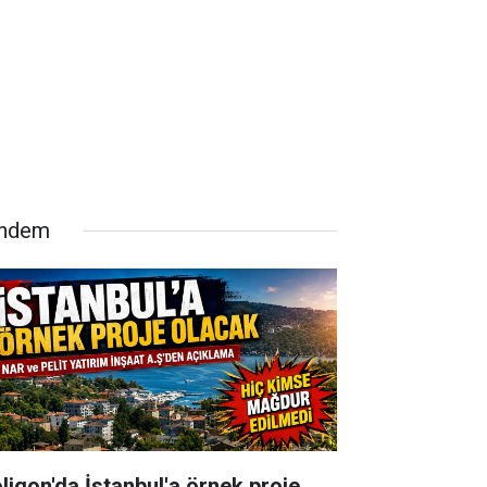
ndem
oligon'da İstanbul'a örnek proje