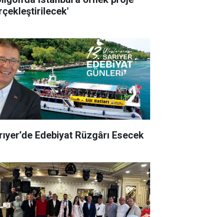
rçekleştirilecek'
rıyer’de Edebiyat Rüzgârı Esecek