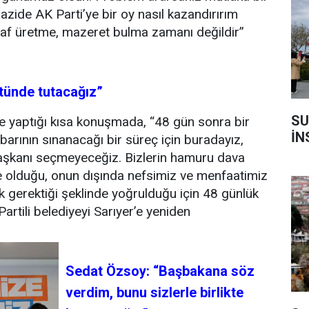
azide AK Parti’ye bir oy nasıl kazandırırım
laf üretme, mazeret bulma zamanı değildir”
stünde tutacağız”
SU
e yaptığı kısa konuşmada, “48 gün sonra bir
İN
barının sınanacağı bir süreç için buradayız,
aşkanı seçmeyeceğiz. Bizlerin hamuru dava
e olduğu, onun dışında nefsimiz ve menfaatimiz
k gerektiği şeklinde yoğrulduğu için 48 günlük
rtili belediyeyi Sarıyer’e yeniden
Sedat Özsoy: “Başbakana söz
verdim, bunu sizlerle birlikte