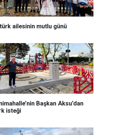
türk ailesinin mutlu günü
nimahalle’nin Başkan Aksu’dan
rk isteği