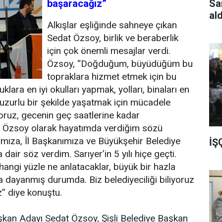
Sa
başaracağız”
al
Alkışlar eşliğinde sahneye çıkan
Sedat Özsoy, birlik ve beraberlik
için çok önemli mesajlar verdi.
Özsoy, “Doğduğum, büyüdüğüm bu
topraklara hizmet etmek için bu
lara en iyi okulları yapmak, yolları, binaları en
huzurlu bir şekilde yaşatmak için mücadele
oruz, gecenin geç saatlerine kadar
at Özsoy olarak hayatımda verdiğim sözü
mıza, İl Başkanımıza ve Büyükşehir Belediye
İŞ
air söz verdim. Sarıyer’in 5 yılı hiçe geçti.
hangi yüzle ne anlatacaklar, büyük bir hazla
a dayanmış durumda. Biz belediyeciliği biliyoruz
” diye konuştu.
şkan Adayı Sedat Özsoy, Şişli Belediye Başkan