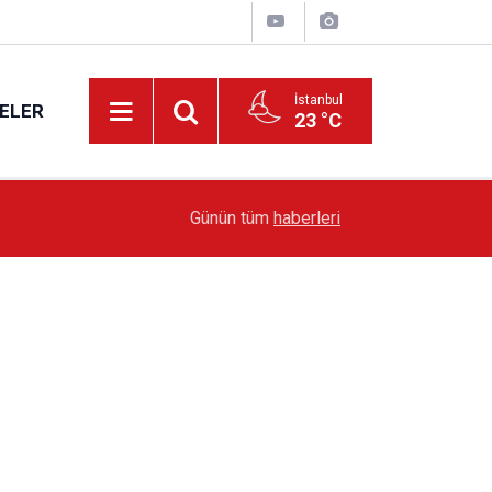
İstanbul
ELER
23 °C
19:51
Sarıyer’de Edebiyat Rüzgârı Esecek
Günün tüm
haberleri