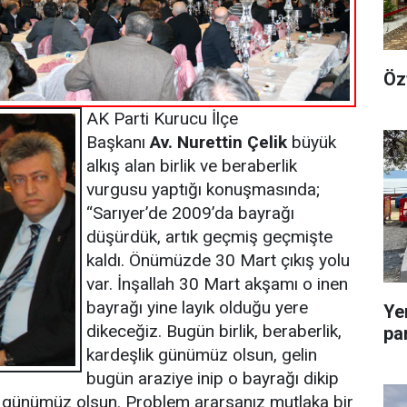
Öz
AK Parti Kurucu İlçe
Başkanı
Av.
Nurettin Çelik
büyük
alkış alan birlik ve beraberlik
vurgusu yaptığı konuşmasında;
“Sarıyer’de 2009’da bayrağı
düşürdük, artık geçmiş geçmişte
kaldı. Önümüzde 30 Mart çıkış yolu
var. İnşallah 30 Mart akşamı o inen
bayrağı yine layık olduğu yere
Ye
dikeceğiz. Bugün birlik, beraberlik,
pa
kardeşlik günümüz olsun, gelin
bugün araziye inip o bayrağı dikip
günümüz olsun. Problem ararsanız mutlaka bir