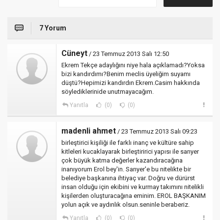
7 Yorum
Cüneyt
/ 23 Temmuz 2013 Salı 12:50
Ekrem Tekçe adaylığını niye hala açıklamadı?Yoksa
bizi kandırdımı?Benim meclis üyeliğim suyamı
düştü?Hepimizi kandırdın Ekrem.Casim hakkında
söylediklerinide unutmayacağım.
Yanıtla
(0)
(0)
madenli ahmet
/ 23 Temmuz 2013 Salı 09:23
birleştirici kişiliği ile farklı inanç ve kültüre sahip
kitleleri kucaklayarak birleştiririci yapısı ile sarıyer
çok büyük katma değerler kazandıracağına
inanıyorum Erol bey'in. Sarıyer'e bu nitelikte bir
belediye başkanına ihtiyaç var. Doğru ve dürürst
insan olduğu için ekibini ve kurmay takımını nitelikli
kişilerden oluşturacağına eminim. EROL BAŞKANIM
yolun açık ve aydınlık olsun.seninle beraberiz.
Yanıtla
(0)
(0)