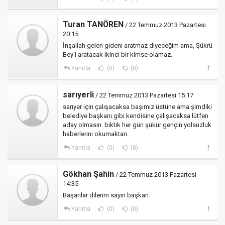
Turan TANÖREN
/ 22 Temmuz 2013 Pazartesi
20:15
İnşallah gelen gideni aratmaz diyeceğim ama, Şükrü
Bey'i aratacak ikinci bir kimse olamaz.
Yanıtla
(0)
(0)
sarıyerli
/ 22 Temmuz 2013 Pazartesi 15:17
sarıyer için çalışacaksa başımız üstüne ama şimdiki
belediye başkanı gibi kendisine çalışacaksa lütfen
aday olmasın. bıktık her gün şükür gençin yolsuzluk
haberlerini okumaktan.
Yanıtla
(0)
(0)
Gökhan Şahin
/ 22 Temmuz 2013 Pazartesi
14:35
Başarılar dilerim sayın başkan.
Yanıtla
(0)
(0)