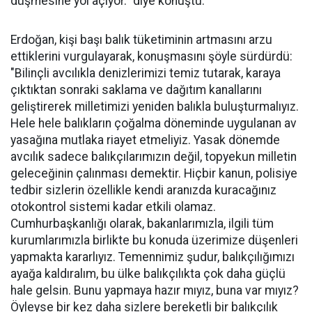
düşmesine yol açıyor." diye konuştu.
Erdoğan, kişi başı balık tüketiminin artmasını arzu
ettiklerini vurgulayarak, konuşmasını şöyle sürdürdü:
"Bilinçli avcılıkla denizlerimizi temiz tutarak, karaya
çıktıktan sonraki saklama ve dağıtım kanallarını
geliştirerek milletimizi yeniden balıkla buluşturmalıyız.
Hele hele balıkların çoğalma döneminde uygulanan av
yasağına mutlaka riayet etmeliyiz. Yasak dönemde
avcılık sadece balıkçılarımızın değil, topyekun milletin
geleceğinin çalınması demektir. Hiçbir kanun, polisiye
tedbir sizlerin özellikle kendi aranızda kuracağınız
otokontrol sistemi kadar etkili olamaz.
Cumhurbaşkanlığı olarak, bakanlarımızla, ilgili tüm
kurumlarımızla birlikte bu konuda üzerimize düşenleri
yapmakta kararlıyız. Temennimiz şudur, balıkçılığımızı
ayağa kaldıralım, bu ülke balıkçılıkta çok daha güçlü
hale gelsin. Bunu yapmaya hazır mıyız, buna var mıyız?
Öyleyse bir kez daha sizlere bereketli bir balıkçılık