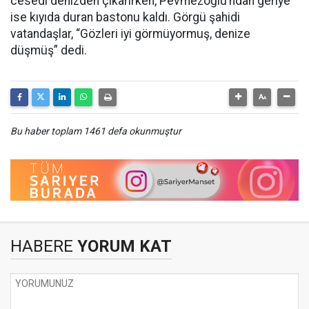
cesedi denizden çıkarırken, Pevmezoğlu’ndan geriye
ise kıyıda duran bastonu kaldı. Görgü şahidi
vatandaşlar, “Gözleri iyi görmüyormuş, denize
düşmüş” dedi.
Bu haber toplam 1461 defa okunmuştur
HABERE
YORUM KAT