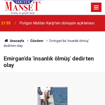
21:55
Poligon Muhtarı Karip’ten dönüşüm açıklaması
13:36
'Poligon'da İstanbul'a örnek proje gerçekleştirilecek'
Anasayfa
Gündem
Emirgan'da 'insanlık ölmüş'
dedirten olay
Emirgan'da 'insanlık ölmüş' dedirten
olay