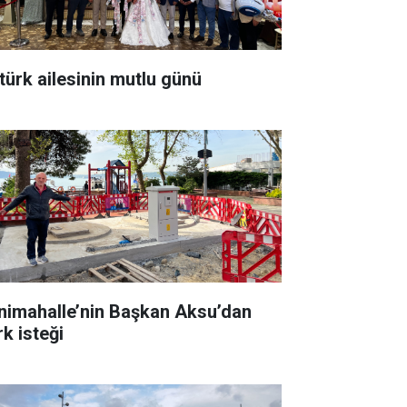
türk ailesinin mutlu günü
nimahalle’nin Başkan Aksu’dan
rk isteği