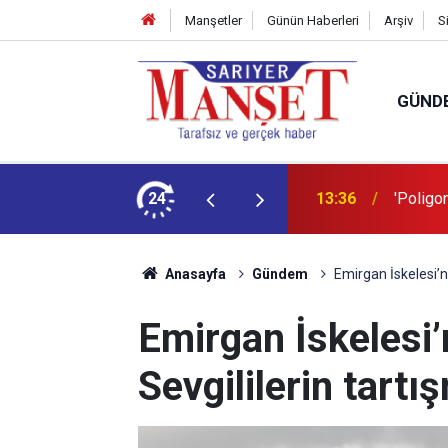
Manşetler
Günün Haberleri
Arşiv
S
GÜND
şüm açıklaması
24
13:36
'Poligon
Anasayfa
Gündem
Emirgan İskelesi’nd
Emirgan İskelesi’
Sevgililerin tartı