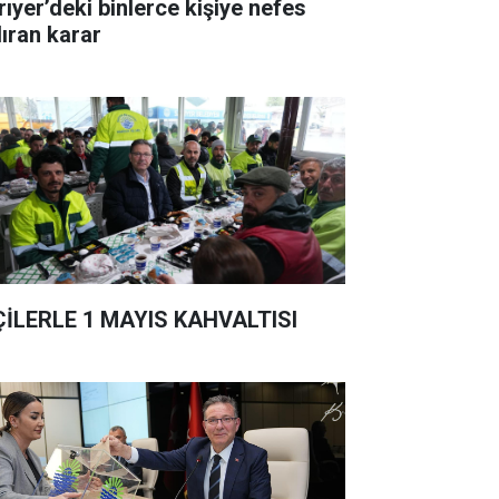
rıyer’deki binlerce kişiye nefes
dıran karar
ÇİLERLE 1 MAYIS KAHVALTISI