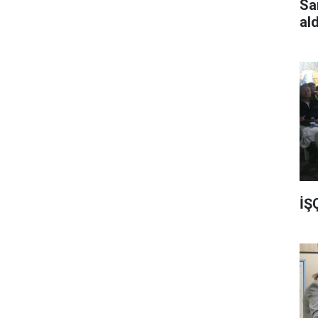
Sa
al
İŞ