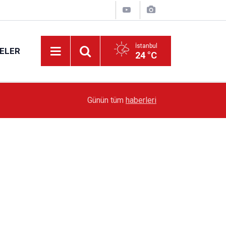
İstanbul
ELER
24 °C
19:51
Sarıyer’de Edebiyat Rüzgârı Esecek
Günün tüm
haberleri