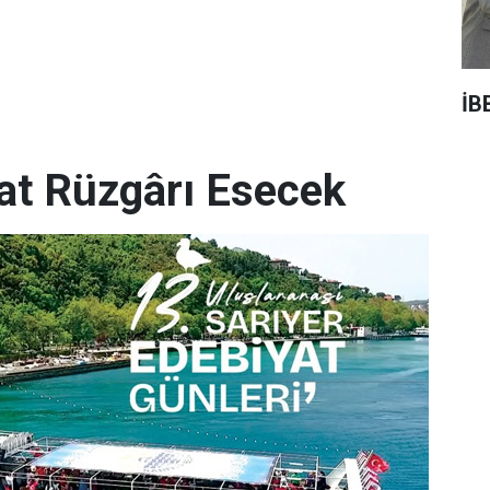
İB
yat Rüzgârı Esecek