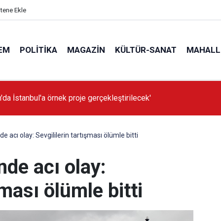
itene Ekle
EM
POLITIKA
MAGAZIN
KÜLTÜR-SANAT
MAHALL
'da İstanbul'a örnek proje gerçekleştirilecek'
e acı olay: Sevgililerin tartışması ölümle bitti
nde acı olay:
şması ölümle bitti