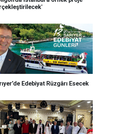
rçekleştirilecek'
rıyer’de Edebiyat Rüzgârı Esecek