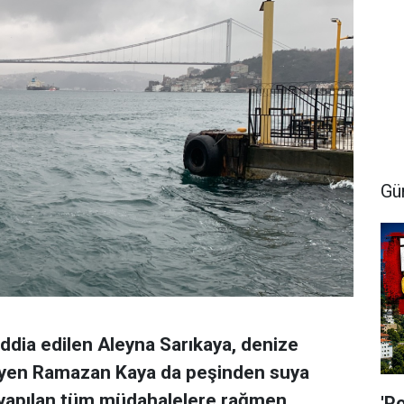
Gü
 iddia edilen Aleyna Sarıkaya, denize
steyen Ramazan Kaya da peşinden suya
er yapılan tüm müdahalelere rağmen
'P