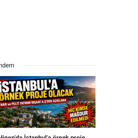
ndem
oligon'da İstanbul'a örnek proje