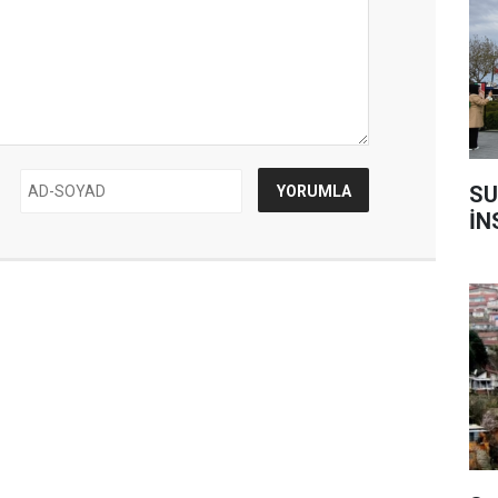
SU
İN