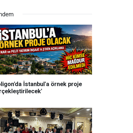
ndem
oligon'da İstanbul'a örnek proje
rçekleştirilecek'