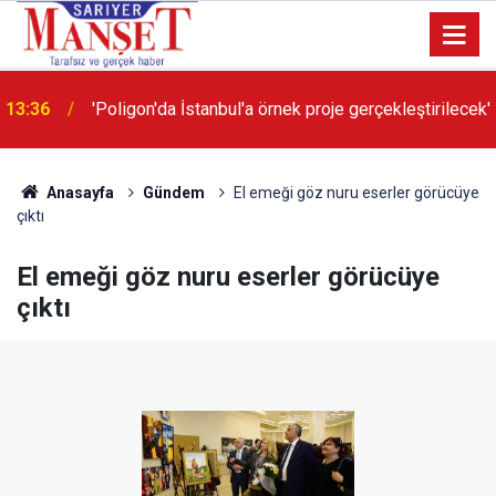
13:36
'Poligon'da İstanbul'a örnek proje gerçekleştirilecek'
Anasayfa
Gündem
El emeği göz nuru eserler görücüye
çıktı
El emeği göz nuru eserler görücüye
çıktı