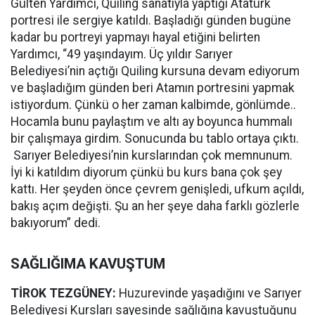
Gülten Yardımcı, Quiling sanatıyla yaptığı Atatürk
portresi ile sergiye katıldı. Başladığı günden bugüne
kadar bu portreyi yapmayı hayal etiğini belirten
Yardımcı, “49 yaşındayım. Üç yıldır Sarıyer
Belediyesi’nin açtığı Quiling kursuna devam ediyorum
ve başladığım günden beri Atamın portresini yapmak
istiyordum. Çünkü o her zaman kalbimde, gönlümde..
Hocamla bunu paylaştım ve altı ay boyunca hummalı
bir çalışmaya girdim. Sonucunda bu tablo ortaya çıktı.
Sarıyer Belediyesi’nin kurslarından çok memnunum.
İyi ki katıldım diyorum çünkü bu kurs bana çok şey
kattı. Her şeyden önce çevrem genişledi, ufkum açıldı,
bakış açım değişti. Şu an her şeye daha farklı gözlerle
bakıyorum” dedi.
SAĞLIĞIMA KAVUŞTUM
TİROK TEZGÜNEY:
Huzurevinde yaşadığını ve Sarıyer
Belediyesi Kursları sayesinde sağlığına kavuştuğunu