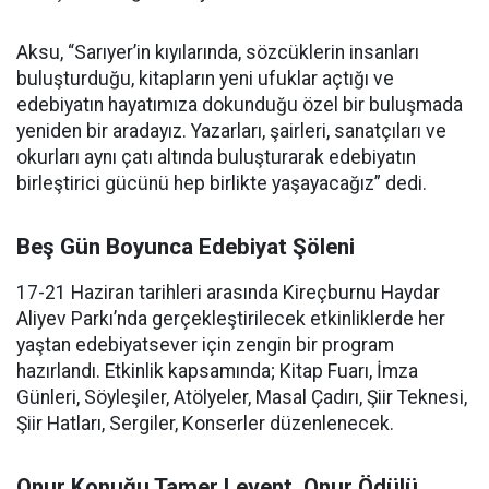
Aksu, “Sarıyer’in kıyılarında, sözcüklerin insanları
buluşturduğu, kitapların yeni ufuklar açtığı ve
edebiyatın hayatımıza dokunduğu özel bir buluşmada
yeniden bir aradayız. Yazarları, şairleri, sanatçıları ve
okurları aynı çatı altında buluşturarak edebiyatın
birleştirici gücünü hep birlikte yaşayacağız” dedi.
Beş Gün Boyunca Edebiyat Şöleni
17-21 Haziran tarihleri arasında Kireçburnu Haydar
Aliyev Parkı’nda gerçekleştirilecek etkinliklerde her
yaştan edebiyatsever için zengin bir program
hazırlandı. Etkinlik kapsamında; Kitap Fuarı, İmza
Günleri, Söyleşiler, Atölyeler, Masal Çadırı, Şiir Teknesi,
Şiir Hatları, Sergiler, Konserler düzenlenecek.
Onur Konuğu Tamer Levent, Onur Ödülü