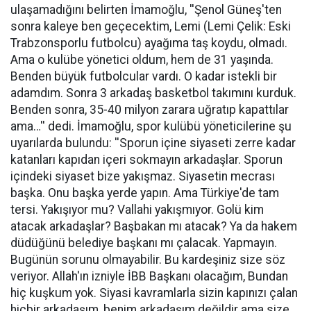
ulaşamadığını belirten İmamoğlu, ''Şenol Güneş'ten
sonra kaleye ben geçecektim, Lemi (Lemi Çelik: Eski
Trabzonsporlu futbolcu) ayağıma taş koydu, olmadı.
Ama o kulübe yönetici oldum, hem de 31 yaşında.
Benden büyük futbolcular vardı. O kadar istekli bir
adamdım. Sonra 3 arkadaş basketbol takımını kurduk.
Benden sonra, 35-40 milyon zarara uğratıp kapattılar
ama…'' dedi. İmamoğlu, spor kulübü yöneticilerine şu
uyarılarda bulundu: ''Sporun içine siyaseti zerre kadar
katanları kapıdan içeri sokmayın arkadaşlar. Sporun
içindeki siyaset bize yakışmaz. Siyasetin mecrası
başka. Onu başka yerde yapın. Ama Türkiye'de tam
tersi. Yakışıyor mu? Vallahi yakışmıyor. Golü kim
atacak arkadaşlar? Başbakan mı atacak? Ya da hakem
düdüğünü belediye başkanı mı çalacak. Yapmayın.
Bugünün sorunu olmayabilir. Bu kardeşiniz size söz
veriyor. Allah'ın izniyle İBB Başkanı olacağım, Bundan
hiç kuşkum yok. Siyasi kavramlarla sizin kapınızı çalan
hiçbir arkadaşım, benim arkadaşım değildir ama size