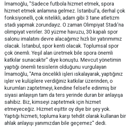
İmamoğlu, ''Sadece futbola hizmet etmek, spora
hizmet etmek anlamına gelmez. İstanbul'a, derhal çok
fonksiyonelli, çok nitelikli, adam gibi 3 tane atletizm
stadı yapmak zorundayız. O zaman Olimpiyat Stadı'na
olimpiyat verirler. 30 yüzme havuzu, 30 kapalı spor
salonu imalatını devre alacağımız hızlı bir yatırımımız
olacak. İstanbul, spor kenti olacak. Toplumsal spor
çok önemli. Yeşil alan üretmek bile spora önemli
katkılar sunacaktır'' diye konuştu. Mevcut yönetimin
yaptığı önemli tesislerin olduğunu vurgulayan
İmamoğlu, ''Ama öncelikli işleri ıskalayarak, yaptığınız
işler ve kulüplere verdiğiniz katkılar üzerinden, o
kurumları zaptetmeyi, kendine felsefe edinmiş bir
siyasi anlayışın tam da ters yerinde duran bir anlayışa
sahibiz. Biz, kimseyi zaptetmek için hizmet
etmeyeceğiz. Hizmet eşittir oy diye bir şey yok.
Yaptığı hizmeti, topluma karşı tehdit olarak kullanan bir
ahlak anlayışı yanımızdan bile geçemez'' dedi.