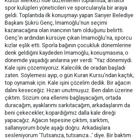
Kültür Merkezi'nde düzenlenen toplantıda, amatör
spor kulüpleri yöneticileri ve sporcularıyla bir araya
geldi. Toplantıda ilk konuşmayı yapan Sarıyer Belediye
Başkanı Şükrü Genç, İmamoğlu'nun seçimi
kazanacağına olan inancının tam olduğunu belirtti.
Genç'in ardından kürsüye çıkan İmamoğlu'na, sporcu
kızlar eşlik etti. Sporla bağının çocukluk dönemlerine
denk geldiğini kaydeden İmamoğlu, konuşmasına, o
dönemde yaşadığı anılarına yer verdi: ''Yaz dönemiydi.
Kale işini çözemiyoruz. Kalecilik de oradan başladı
zaten. Söylemesi ayıp, o gün Kuran Kursu'ndan kaçtık,
top oynamak için. Kale işini çözelim dedik. Bir ağacın
dalını keseceğiz. Hızarı unutmuşuz. Ben dalın üzerine
çıktım. Sözüm ona ellerimi bağlayacağım, ortada
duracağım, ayaklarımı sarkıtacağım, arkadaşlarım da
beni çekecekler, kopardığımız dalla kale direği
yapacağız. Ağacın tepesine çıktım, sarktım,
sallanıyorum böyle aşağı doğru. Arkadaşlara
sesleniyorum 'Tutsanıza, tutsanıza…' diye. Bir baktım