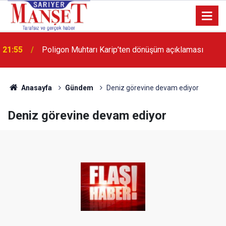
21:55
Poligon Muhtarı Karip’ten dönüşüm açıklaması
13:36
'Poligon'da İstanbul'a örnek proje gerçekleştirilecek'
Anasayfa
Gündem
Deniz görevine devam ediyor
Deniz görevine devam ediyor