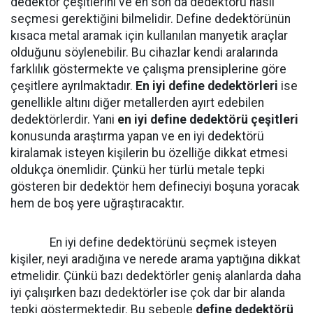
dedektör çeşitlerini ve en son da dedektörü nasıl
seçmesi gerektiğini bilmelidir. Define dedektörünün
kısaca metal aramak için kullanılan manyetik araçlar
olduğunu söylenebilir. Bu cihazlar kendi aralarında
farklılık göstermekte ve çalışma prensiplerine göre
çeşitlere ayrılmaktadır.
En iyi define dedektörleri
ise
genellikle altını diğer metallerden ayırt edebilen
dedektörlerdir. Yani
en iyi define dedektörü çeşitleri
konusunda araştırma yapan ve en iyi dedektörü
kiralamak isteyen kişilerin bu özelliğe dikkat etmesi
oldukça önemlidir. Çünkü her türlü metale tepki
gösteren bir dedektör hem defineciyi boşuna yoracak
hem de boş yere uğraştıracaktır.
En iyi define dedektörünü seçmek isteyen
kişiler, neyi aradığına ve nerede arama yaptığına dikkat
etmelidir. Çünkü bazı dedektörler geniş alanlarda daha
iyi çalışırken bazı dedektörler ise çok dar bir alanda
tepki göstermektedir. Bu sebeple
define dedektörü