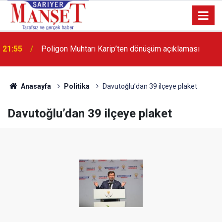
13:36
'Poligon'da İstanbul'a örnek proje gerçekleştirilecek'
Anasayfa
Politika
Davutoğlu’dan 39 ilçeye plaket
Davutoğlu’dan 39 ilçeye plaket