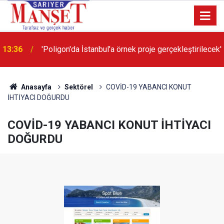
13:36
'Poligon'da İstanbul'a örnek proje gerçekleştirilecek'
Anasayfa
Sektörel
COVİD-19 YABANCI KONUT
İHTİYACI DOĞURDU
COVİD-19 YABANCI KONUT İHTİYACI
DOĞURDU