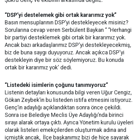
Şükrü Genç ve ekibinin arkasında değiliz.”
“DSP’yi destelemek gibi ortak kararımız yok”
Basın mensuplarının DSP’yi destekleyecek misiniz?
Sorularına cevap veren Serbülent Baykan “ “Herhangi
bir partiyi desteklemek gibi ortak bir kararımız yok.
Ancak bazı arkadaşlarımız DSP'yi destekleyecekmiş,
biz de buna saygı duyuyoruz. Ancak açıkca DSP'yi
destekleyin diye bir söz söylemiyoruz. Bu konuda
ortak bir kararımız yok' dedi.
“Listedeki isimlerin çoğunu tanımıyoruz”
Listenin detayları konusunda bilgi veren Uğur Cengiz,
Gökan Zeybek’in bu listeden istifa etmesini istiyoruz.
Genç’in adaylığı açıklandıktan sonra önce çekildi.
Sonra ise Belediye Meclis Üye Adaylığı’nda birinci
sırayı alarak ortaya çıktı. Ayrıca Yönetim kurulu üyeleri
olarak listeleri emekçilerden oluşturmak adına and
içmiştik ancak, İlçe başkanımız bizi de hiçe sayarak