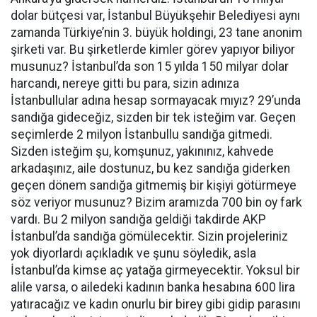
dolar bütçesi var, İstanbul Büyükşehir Belediyesi aynı
zamanda Türkiye’nin 3. büyük holdingi, 23 tane anonim
şirketi var. Bu şirketlerde kimler görev yapıyor biliyor
musunuz? İstanbul’da son 15 yılda 150 milyar dolar
harcandı, nereye gitti bu para, sizin adınıza
İstanbullular adına hesap sormayacak mıyız? 29’unda
sandığa gideceğiz, sizden bir tek isteğim var. Geçen
seçimlerde 2 milyon İstanbullu sandığa gitmedi.
Sizden isteğim şu, komşunuz, yakınınız, kahvede
arkadaşınız, aile dostunuz, bu kez sandığa giderken
geçen dönem sandığa gitmemiş bir kişiyi götürmeye
söz veriyor musunuz? Bizim aramızda 700 bin oy fark
vardı. Bu 2 milyon sandığa geldiği takdirde AKP
İstanbul’da sandığa gömülecektir. Sizin projeleriniz
yok diyorlardı açıkladık ve şunu söyledik, asla
İstanbul’da kimse aç yatağa girmeyecektir. Yoksul bir
alile varsa, o ailedeki kadının banka hesabına 600 lira
yatıracağız ve kadın onurlu bir birey gibi gidip parasını