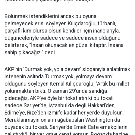
Bölünmek istendiklerini ancak bu oyuna
gelmeyeceklerini söyleyen Kılıçdaroğlu, türbanlı,
çarşaflı kim olursa olsun kendileri için inançlarıyla,
düşünceleriyle sadece ve sadece insan olduğunu
belirterek, “İnsan okunacak en güzel kitaptır. İnsana
sahip çıkacağız.” dedi.
AKP’nin ‘Durmak yok, yola devam’ sloganıyla anlatılmak
istenenin aslında ‘Durmak yok, yolmaya devam’
olduğunu söyleyen Kemal Kılıçdaroğlu, “Artık bu millet
yolunmaktan bıktı. O zaman 29’unda sandığa
gideceğiz, AKP’ye öyle bir tokat atın ki bu tokat
sadece Sarıyer’de, İstanbul’da değil Hakkari’den,
Edirne’ye, Rize’den İzmir’e kadar her yerde duyulsun.
Meraklanmayın onların ağababaları Washington da
duyacak bu tokadı. Sarıyer’de Emek Cafe emekçilerin
çalıştırdığı bir yer, orayı kapatıyorsun, Boğaz’da hazine