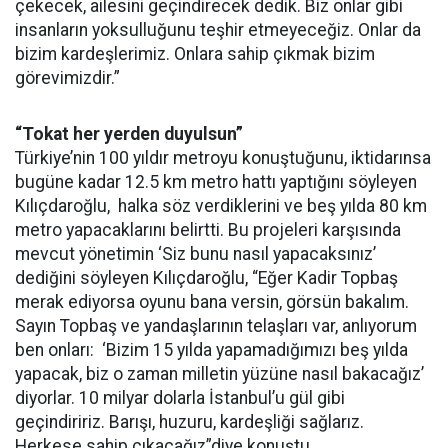
çekecek, ailesini geçindirecek dedik. Biz onlar gibi
insanların yoksulluğunu teşhir etmeyeceğiz. Onlar da
bizim kardeşlerimiz. Onlara sahip çıkmak bizim
görevimizdir.”
“Tokat her yerden duyulsun”
Türkiye’nin 100 yıldır metroyu konuştuğunu, iktidarınsa
bugüne kadar 12.5 km metro hattı yaptığını söyleyen
Kılıçdaroğlu, halka söz verdiklerini ve beş yılda 80 km
metro yapacaklarını belirtti. Bu projeleri karşısında
mevcut yönetimin ‘Siz bunu nasıl yapacaksınız’
dediğini söyleyen Kılıçdaroğlu, “Eğer Kadir Topbaş
merak ediyorsa oyunu bana versin, görsün bakalım.
Sayın Topbaş ve yandaşlarının telaşları var, anlıyorum
ben onları: ‘Bizim 15 yılda yapamadığımızı beş yılda
yapacak, biz o zaman milletin yüzüne nasıl bakacağız’
diyorlar. 10 milyar dolarla İstanbul’u gül gibi
geçindiririz. Barışı, huzuru, kardeşliği sağlarız.
Herkese sahip çıkacağız”diye konuştu.