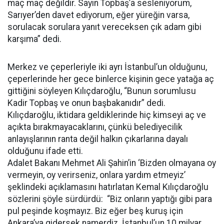
maç maç değildir. Sayın Topbaş’a sesleniyorum,
Sarıyer’den davet ediyorum, eğer yüreğin varsa,
sorulacak sorulara yanıt vereceksen çık adam gibi
karşıma” dedi.
Merkez ve çeperleriyle iki ayrı İstanbul’un olduğunu,
çeperlerinde her gece binlerce kişinin gece yatağa aç
gittiğini söyleyen Kılıçdaroğlu, “Bunun sorumlusu
Kadir Topbaş ve onun başbakanıdır” dedi.
Kılıçdaroğlu, iktidara geldiklerinde hiç kimseyi aç ve
açıkta bırakmayacaklarını, çünkü belediyecilik
anlayışlarının ranta değil halkın çıkarlarına dayalı
olduğunu ifade etti.
Adalet Bakanı Mehmet Ali Şahin’in ‘Bizden olmayana oy
vermeyin, oy verirseniz, onlara yardım etmeyiz’
şeklindeki açıklamasını hatırlatan Kemal Kılıçdaroğlu
sözlerini şöyle sürdürdü: “Biz onların yaptığı gibi para
pul peşinde koşmayız. Biz eğer beş kuruş için
Ankara’ya gidersek namerdiz. İstanbul’un 10 milyar