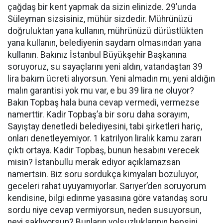
çağdaş bir kent yapmak da sizin elinizde. 29’unda
Süleyman sizsisiniz, mühür sizdedir. Mührünüzü
doğruluktan yana kullanın, mührünüzü dürüstlükten
yana kullanın, belediyenin saydam olmasından yana
kullanın. Bakınız İstanbul Büyükşehir Başkanına
soruyoruz, su sayaçlarını yeni aldın, vatandaştan 39
lira bakım ücreti alıyorsun. Yeni almadın mı, yeni aldığın
malın garantisi yok mu var, e bu 39 lira ne oluyor?
Bakın Topbaş hala buna cevap vermedi, vermezse
namerttir. Kadir Topbaş’a bir soru daha sorayım,
Sayıştay denetledi belediyesini, tabi şirketleri hariç,
onları denetleyemiyor. 1 katrilyon liralık kamu zararı
çıktı ortaya. Kadir Topbaş, bunun hesabını verecek
misin? İstanbullu merak ediyor açıklamazsan
namertsin. Biz soru sordukça kimyaları bozuluyor,
geceleri rahat uyuyamıyorlar. Sarıyer’den soruyorum
kendisine, bilgi edinme yasasına göre vatandaş soru
sordu niye cevap vermiyorsun, neden susuyorsun,
neyi saklıyorsun? Bunların yolsuzluklarının hepsini