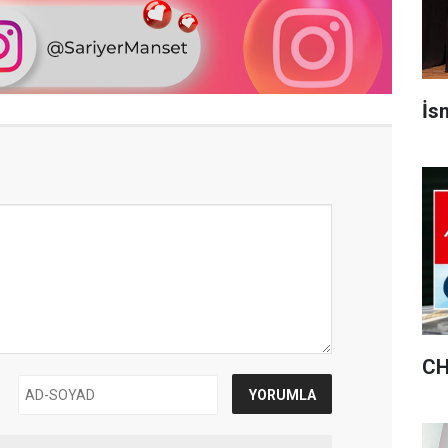
İsm
CH