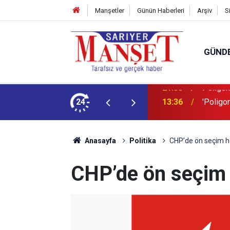
Manşetler
Günün Haberleri
Arşiv
S
GÜND
şüm açıklaması
24
13:36
'Poligon
Anasayfa
Politika
CHP’de ön seçim h
CHP’de ön seçim