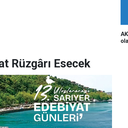
AK
ol
yat Rüzgârı Esecek