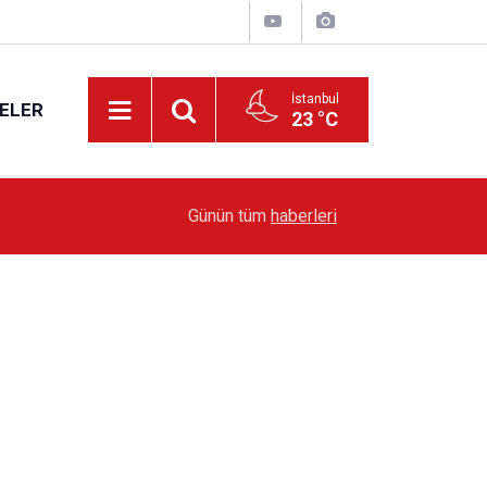
İstanbul
ELER
23 °C
19:51
Sarıyer’de Edebiyat Rüzgârı Esecek
Günün tüm
haberleri