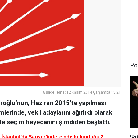
Pol
Güncelleme:
12 Kasım 2014 Çarşamba 18:21
roğlu’nun, Haziran 2015’te yapılması
lerinde, vekil adaylarını ağırlıklı olarak
de seçim heyecanını şimdiden başlattı.
'Şü
İstanbul’da Sarıyer’inde içinde bulunduğu 2.