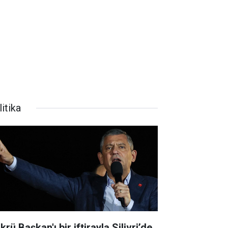
itika
krü Başkan'ı bir iftirayla Silivri’de