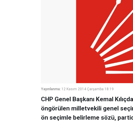
Yayınlanma:
12 Kasım 2014 Çarşamba 18:19
CHP Genel Başkanı Kemal Kılıçda
öngörülen milletvekili genel seçim
ön seçimle belirleme sözü, parti