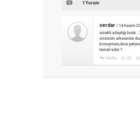
1 Yorum
serdar
/ 14 Kasım 2
sürekli adaylığı bırak .
sözünün arkasında duru
konuşması,ikna yeteneği
temsil eder ?
Yanıtla
(0)