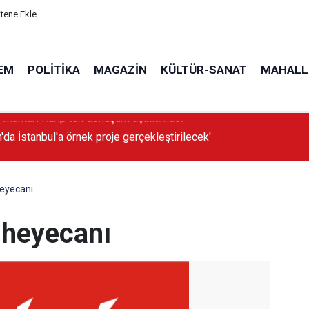
itene Ekle
EM
POLITIKA
MAGAZIN
KÜLTÜR-SANAT
MAHALL
'da İstanbul'a örnek proje gerçekleştirilecek'
eyecanı
 heyecanı