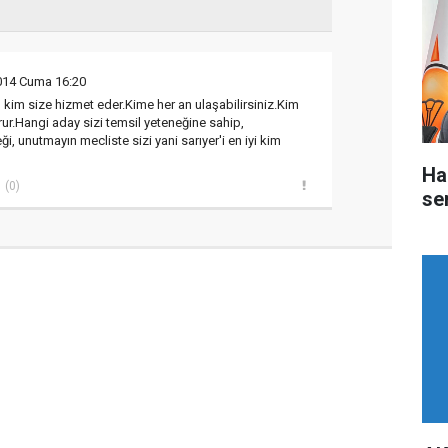
014 Cuma 16:20
..' kim size hizmet eder.Kime her an ulaşabilirsiniz.Kim
r.Hangi aday sizi temsil yeteneğine sahip,
, unutmayın mecliste sizi yani sarıyer'i en iyi kim
Ha
(0)
ser