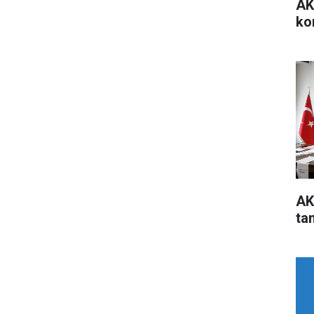
AK
ko
AK
ta