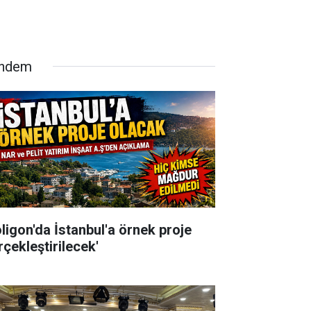
ndem
oligon'da İstanbul'a örnek proje
rçekleştirilecek'