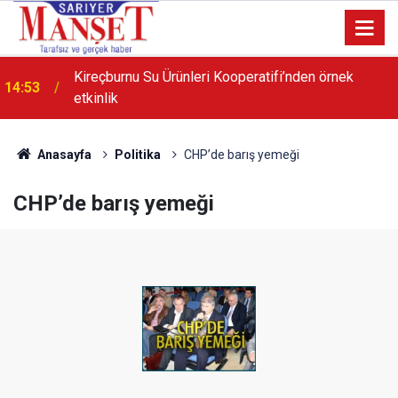
21:55
Poligon Muhtarı Karip’ten dönüşüm açıklaması
Anasayfa
Politika
CHP’de barış yemeği
CHP’de barış yemeği