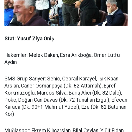
Stat: Yusuf Ziya Öniş
Hakemler: Melek Dakan, Esra Arıkboğa, Ömer Lütfü
Aydın
SMS Grup Sarıyer: Sehic, Cebrail Karayel, Işık Kaan
Arslan, Caner Osmanpaşa (Dk. 82 Attamah), Eşref
Korkmazoğlu, Marcos Silva, Barış Alıcı (Dk. 82 Dalo),
Poko, Doğan Can Davas (Dk. 72 Tunahan Ergül), Efecan
Karaca (Dk. 90+1 Mahmut Yücel), Eze (Dk. 82 Batuhan
Kör)
Muğlaspor: Ekrem Kılıçarslan, Bilal Ceylan, Yiğit Fidan,