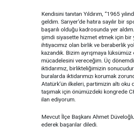
Kendisini tanıtan Yıldırım, “1965 yıl
geldim. Sarıyer’de hatıra sayılır bir 
başarılı olduğu kadrosunda yer aldı
şimdi siyasette hizmet etmek için bir 
ihtiyacımız olan birlik ve beraberlik yo
kazandık. Bizim ayrışmaya lüksümüz o
mücadelesini vereceğim. Üç dönemdir 
iktidarımız, birlikteliğimizin sonucudu
buralarda iktidarımızı korumak zorun
Atatürk’ün ilkeleri, partimizin altı ok
taşımak için önümüzdeki kongrede CH
ilan ediyorum.
Mevcut İlçe Başkanı Ahmet Düveloğlu d
ederek başarılar diledi.