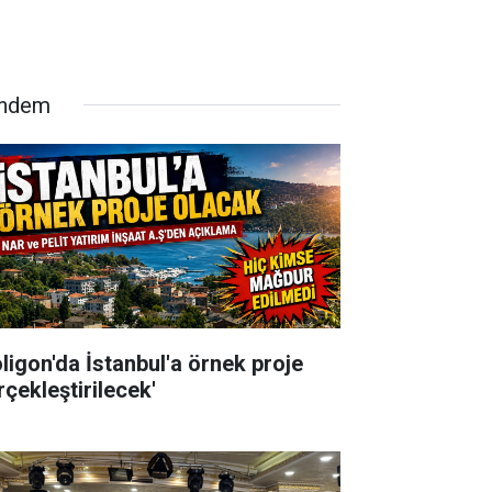
ndem
oligon'da İstanbul'a örnek proje
rçekleştirilecek'