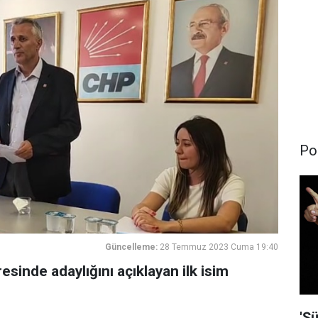
Pol
Güncelleme:
28 Temmuz 2023 Cuma 19:40
esinde adaylığını açıklayan ilk isim
'Şü