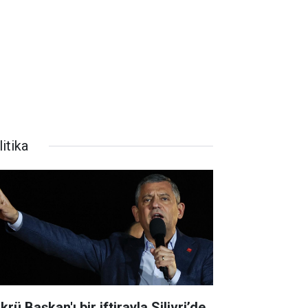
itika
krü Başkan'ı bir iftirayla Silivri’de