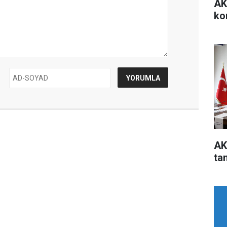
AK
ko
AK
ta