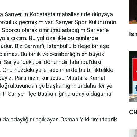
ında Sarıyer’in Kocataşta mahallesinde dünyaya
sporculuk geçmişim var. Sarıyer Spor Kulübü’nün
m. Sporcu olarak ömrümü adadığım Sarıyer’e
İsm
yola çıktım. Bu yol özellikle bu günlerde
ludur. Biz Sarıyer’i, İstanbul’u birleşe birleşe
lamaz. Bu birlik ve beraberliğin en büyük
Sarıyer’deki, bir dönemdir İstanbul’daki
r. Önümüzdeki yerel seçimlerde bu birliktelikle
dayız. Partimizin kurucusu Mustafa Kemal
u doğrultusunda ilçe başkanlığımızı daha ileriye
P Sarıyer İlçe Başkanlığı’na aday olduğumu
CH
a adaylığını açıklayan Osman Yıldırım’ı tebrik