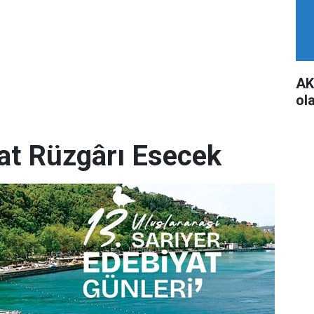
AK
ol
yat Rüzgârı Esecek