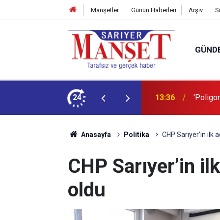
Manşetler
Günün Haberleri
Arşiv
S
GÜND
şüm açıklaması
24
13:36
'Poligon
Anasayfa
Politika
CHP Sarıyer’in ilk 
CHP Sarıyer’in il
oldu