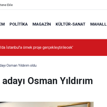
itene Ekle
EM
POLITIKA
MAGAZIN
KÜLTÜR-SANAT
MAHALL
'da İstanbul'a örnek proje gerçekleştirilecek'
adayı Osman Yıldırım oldu
k adayı Osman Yıldırım