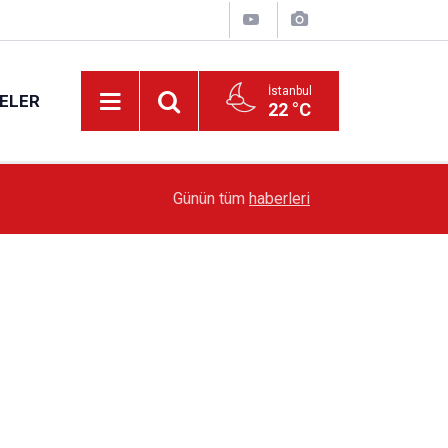
İstanbul
ELER
22 °C
19:51
Sarıyer’de Edebiyat Rüzgârı Esecek
Günün tüm
haberleri