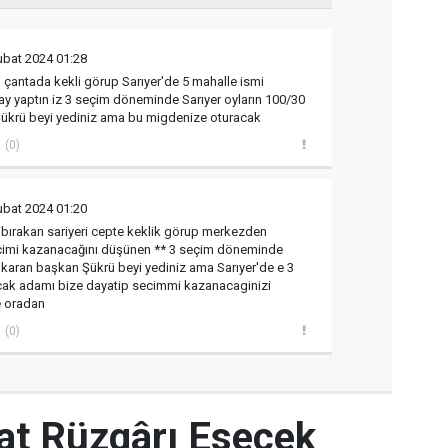
ubat 2024 01:28
eri çantada kekli görup Sarıyer'de 5 mahalle ismi
y yaptın iz 3 seçim döneminde Sarıyer oyların 100/30
Şükrü beyi yediniz ama bu migdenize oturacak
(0)
ubat 2024 01:20
 bırakan sariyeri cepte keklik görup merkezden
çimi kazanacağını düşünen ** 3 seçim döneminde
karan başkan Şükrü beyi yediniz ama Sarıyer'de e 3
ak adamı bize dayatip secimmi kazanacaginizi
 oradan
(0)
yat Rüzgârı Esecek