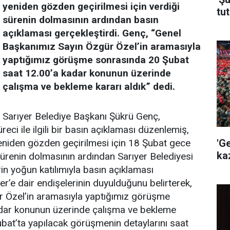
yeniden gözden geçirilmesi için verdiği
tut
sürenin dolmasının ardından basın
açıklaması gerçekleştirdi. Genç, “Genel
Başkanımız Sayın Özgür Özel’in aramasıyla
yaptığımız görüşme sonrasında 20 Şubat
saat 12.00’a kadar konunun üzerinde
çalışma ve bekleme kararı aldık” dedi.
Sarıyer Belediye Başkanı Şükrü Genç,
eci ile ilgili bir basın açıklaması düzenlemiş,
'G
eniden gözden geçirilmesi için 18 Şubat gece
ka
 sürenin dolmasının ardından Sarıyer Belediyesi
in yoğun katılımıyla basın açıklaması
’e dair endişelerinin duyulduğunu belirterek,
r Özel’in aramasıyla yaptığımız görüşme
dar konunun üzerinde çalışma ve bekleme
ubat’ta yapılacak görüşmenin detaylarını saat