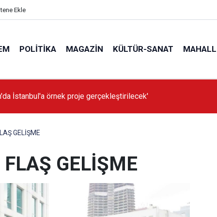
itene Ekle
EM
POLITIKA
MAGAZIN
KÜLTÜR-SANAT
MAHALL
'da İstanbul'a örnek proje gerçekleştirilecek'
FLAŞ GELİŞME
 FLAŞ GELİŞME