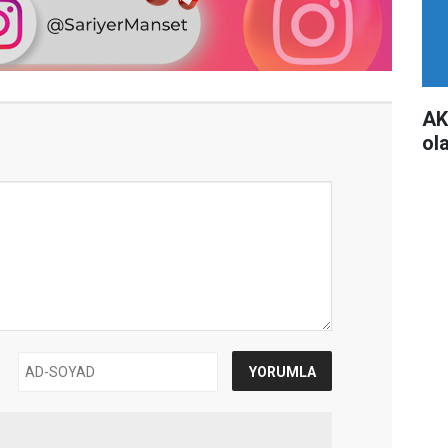
AK
ol