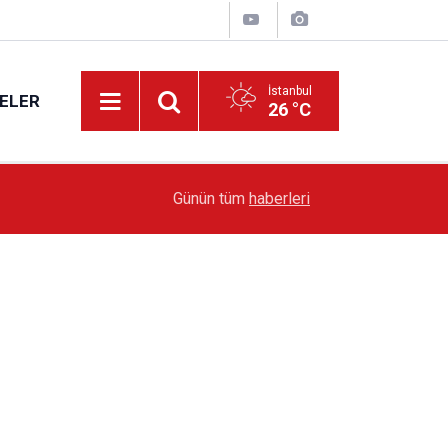
İstanbul
ELER
26 °C
19:51
Sarıyer’de Edebiyat Rüzgârı Esecek
Günün tüm
haberleri