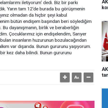
AK
elamlarımı iletiyorum’ dedi. Biz bir parkı
ko
rdık. Yarın tam 12’de burada bu görüşmenin
yınız olmadan da hiçbir şeyi kabul
 Benim bütün endişem başından beri söylediğim
ı. Bu dayanışmanın, birlik ve beraberliğin
im. Çocuklarımız için endişelendim, Sarıyer
r bulan insanların huzurunun bozulacağından
alkım var dışarıda. Bunun gururunu yaşıyorum.
bir kez daha bilindi. Bunun gururunu
AK
ta