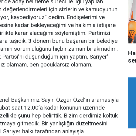
’de aday belirleme süreci ile ilgili yapılan
en değerlendirmeleri için sizlerin ve kamuoyunun
uyor, kaybediyoruz” dedim. Endişelerimi ve
esine kadar bekleyeceğimi ve halkımla istişare
rlikte karar alacağımı söylemiştim. Partimizi
dara taşıdık. 3 dönem bunu başaran bir belediye
 olmamın sorumluluğunu hiçbir zaman bırakmadım.
Ha
Partisi’ni düşündüğüm için yaptım, Sarıyer’i
ser
sız olamam, ben çocuklarsız olamam.
enel Başkanımız Sayın Özgür Özel’in aramasıyla
bat saat 12.00’a kadar konunun üzerinde
ellikle şunu hep belirttik. Bizim derdimiz koltuk
atmaya gitmedik. Bir yanlışlığın düzeltmesini
 Sarıyer halkı tarafından anlayışla