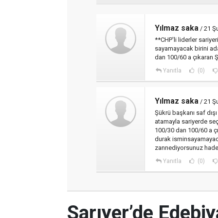
Yılmaz saka
/ 21 Ş
**CHP'li liderler sariy
sayamayacak birini ada
dan 100/60 a çıkaran 
Yanıtla
(0)
Yılmaz saka
/ 21 Ş
Şükrü başkanı saf dışı
atamayla sariyerde se
100/30 dan 100/60 a çı
durak isminsayamayac
zannediyorsunuz hade
Yanıtla
(0)
Sarıyer’de Edebi