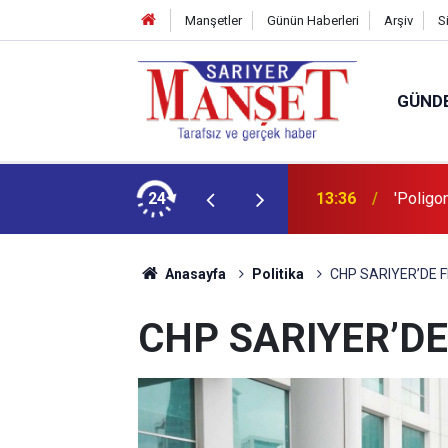
Manşetler
Günün Haberleri
Arşiv
S
GÜND
şüm açıklaması
24
13:36
'Poligon
Anasayfa
Politika
CHP SARIYER’DE 
CHP SARIYER’DE