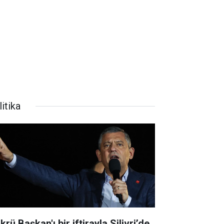
itika
krü Başkan'ı bir iftirayla Silivri’de