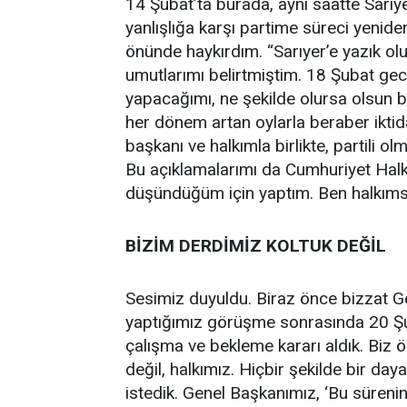
14 Şubat’ta burada, aynı saatte Sarıyer
yanlışlığa karşı partime süreci yenid
önünde haykırdım. “Sarıyer’e yazık ol
umutlarımı belirtmiştim. 18 Şubat gec
yapacağımı, ne şekilde olursa olsun bi
her dönem artan oylarla beraber ikti
başkanı ve halkımla birlikte, partili
Bu açıklamalarımı da Cumhuriyet Halk 
düşündüğüm için yaptım. Ben halkım
BİZİM DERDİMİZ KOLTUK DEĞİL
Sesimiz duyuldu. Biraz önce bizzat G
yaptığımız görüşme sonrasında 20 Şu
çalışma ve bekleme kararı aldık. Biz öz
değil, halkımız. Hiçbir şekilde bir day
istedik. Genel Başkanımız, ‘Bu sürenini