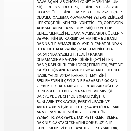
DAVA AÇANLAR ÖNCEKİ YÖNETİMDEKİ MALUM
KİŞİLERDEN VE DESTEKÇİLERİNDEN OLUŞUYOR.
GÖREV SÜRELERİNDE SARIYER'DE ORTAYA HİÇBİR
OLUMLU ÇALIŞMA KOYAMAYAN, YETERSİZLİKLERİ
HERKESÇE BİLİNEN ESKİ YÖNETİCİLER, GÖREVDEN
ALINMALARINI HAZMEDEMEMİŞLER VE CHP
GENEL MERKEZİ'NE DAVA AÇMIŞLARDIR. ÜLKENİN
VE PARTİNİN ŞU KARIŞIK ORTAMINDA BU BAŞLI
BAŞINA BİR AYMAZLIIK OLAYIDIR. FAKAT BUNDAN
BELKİ DE DAHA VAHİMİ, MAHKEMENİN KISA
KARARINDA YAZILI BİR TEDBİR KARARI
OLMAMASINA RAGMEN, GİDİP İLÇEYİ FİİLEN
BASIP, KAPI KİLİTLERİNİ DEĞİŞTİRMELERİ, PARTİYE
KARŞI DÜŞMANCA TAVIR KOYMALARI OLDU. SEN
NASIL YARGITAY'DA KARARIN TEMYİZİNİ
BEKLEMEDEN İLÇEYİ GİDİP BASARSIN? GÖKAN
ZEYBEK, ERDAL SARIGÖL, SERDAR SARIOĞLU VE
BUNLARI DESTEKLEYEN RANTÇI TAKIMIN İŞİ
SARIYER'DE VE CHP'DE SONA ERMİŞTİR.
BUNLARIN TEK KAYGISI, PARTİYİ UFACIK VE
AVUCLARININ İÇİNDE TUTUP, SARIYER'DEKİ İMAR
ARAZİ RANTINI KENDİ KEYİFLERİNE GÖRE
YEMEKTİR. SARIYER'DE TAKİP ETTİKLERİ İŞLERE
BAKINIZ, ÇANTACI ESNAFINI GÖRÜNÜZ. CHP
GENEL MERKEZİ BU OLAYA TEZ EL KOYMALIDIR,