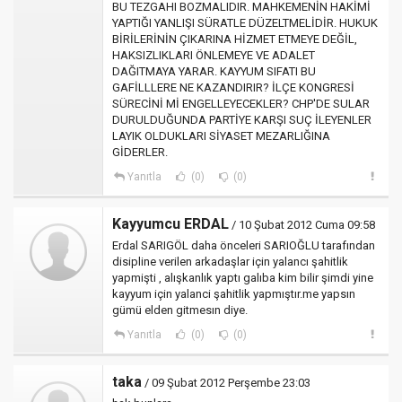
BU TEZGAHI BOZMALIDIR. MAHKEMENİN HAKİMİ
YAPTIĞI YANLIŞI SÜRATLE DÜZELTMELİDİR. HUKUK
BİRİLERİNİN ÇIKARINA HİZMET ETMEYE DEĞİL,
HAKSIZLIKLARI ÖNLEMEYE VE ADALET
DAĞITMAYA YARAR. KAYYUM SIFATI BU
GAFİLLLERE NE KAZANDIRIR? İLÇE KONGRESİ
SÜRECİNİ Mİ ENGELLEYECEKLER? CHP'DE SULAR
DURULDUĞUNDA PARTİYE KARŞI SUÇ İLEYENLER
LAYIK OLDUKLARI SİYASET MEZARLIĞINA
GİDERLER.
Yanıtla
(0)
(0)
Kayyumcu ERDAL
/ 10 Şubat 2012 Cuma 09:58
Erdal SARIGÖL daha önceleri SARIOĞLU tarafından
disipline verilen arkadaşlar için yalancı şahitlik
yapmişti , alışkanlık yaptı galıba kim bilir şimdi yine
kayyum için yalanci şahitlik yapmıştır.me yapsın
gümü elden gitmesın diye.
Yanıtla
(0)
(0)
taka
/ 09 Şubat 2012 Perşembe 23:03