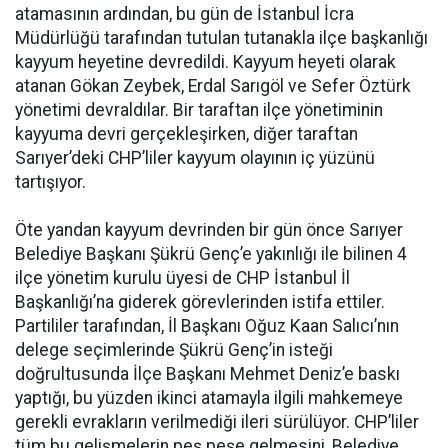
atamasının ardından, bu gün de İstanbul İcra
Müdürlüğü tarafından tutulan tutanakla ilçe başkanlığı
kayyum heyetine devredildi. Kayyum heyeti olarak
atanan Gökan Zeybek, Erdal Sarıgöl ve Sefer Öztürk
yönetimi devraldılar. Bir taraftan ilçe yönetiminin
kayyuma devri gerçekleşirken, diğer taraftan
Sarıyer’deki CHP’liler kayyum olayının iç yüzünü
tartışıyor.
Öte yandan kayyum devrinden bir gün önce Sarıyer
Belediye Başkanı Şükrü Genç’e yakınlığı ile bilinen 4
ilçe yönetim kurulu üyesi de CHP İstanbul İl
Başkanlığı’na giderek görevlerinden istifa ettiler.
Partililer tarafından, İl Başkanı Oğuz Kaan Salıcı’nın
delege seçimlerinde Şükrü Genç’in isteği
doğrultusunda İlçe Başkanı Mehmet Deniz’e baskı
yaptığı, bu yüzden ikinci atamayla ilgili mahkemeye
gerekli evrakların verilmediği ileri sürülüyor. CHP’liler
tüm bu gelişmelerin peş peşe gelmesini, Belediye