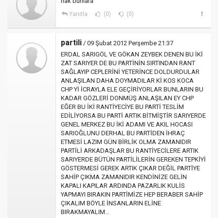
hak bunlara
Yanıtla
(0)
(0)
partili
/ 09 Şubat 2012 Perşembe 21:37
ERDAL SARIGÖL VE GÖKAN ZEYBEK DENEN BU İKİ
ZAT SARIYER DE BU PARTİNİN SIRTINDAN RANT
SAĞLAYIP CEPLERİNİ YETERİNCE DOLDURDULAR
ANLAŞILAN DAHA DOYMADILAR Kİ KOS KOCA
CHP Yİ İCRAYLA ELE GEÇİRİYORLAR BUNLARIN BU
KADAR GÖZLERİ DONMÜŞ ANLAŞILAN EY CHP
EĞER BU İKİ RANTİYECİYE BU PARTİ TESLİM
EDİLİYORSA BU PARTİ ARTIK BİTMİŞTİR SARIYERDE
GENEL MERKEZ BU İKİ ADAMI VE AKIL HOCASI
SARIOĞLUNU DERHAL BU PARTİDEN İHRAÇ
ETMESİ LAZIM GÜN BİRLİK OLMA ZAMANIDIR
PARTİLİ ARKADAŞLAR BU RANTİYECİLERE ARTIK
SARIYERDE BÜTÜN PARTİLİLERİN GEREKEN TEPKİYİ
GÖSTERMESİ GEREK ARTIK ÇIKAR DEĞİL PARTİYE
SAHİP ÇIKMA ZAMANIDIR KENDİNİZE GELİN
KAPALI KAPILAR ARDINDA PAZARLIK KULİS
YAPMAYI BIRAKIN PARTİMİZE HEP BERABER SAHİP
ÇIKALIM BÖYLE İNSANLARIN ELİNE
BIRAKMAYALIM...