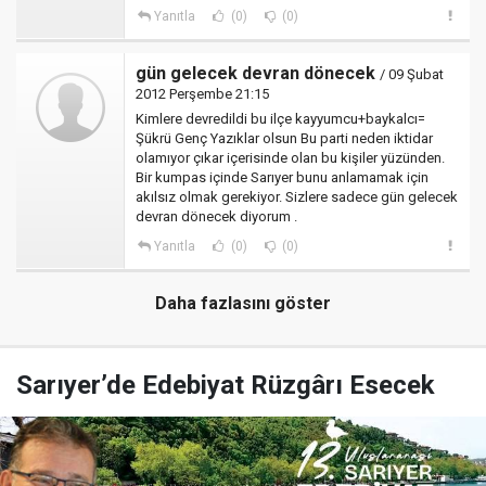
Yanıtla
(0)
(0)
gün gelecek devran dönecek
/ 09 Şubat
2012 Perşembe 21:15
Kimlere devredildi bu ilçe kayyumcu+baykalcı=
Şükrü Genç Yazıklar olsun Bu parti neden iktidar
olamıyor çıkar içerisinde olan bu kişiler yüzünden.
Bir kumpas içinde Sarıyer bunu anlamamak için
akılsız olmak gerekiyor. Sizlere sadece gün gelecek
devran dönecek diyorum .
Yanıtla
(0)
(0)
Daha fazlasını göster
Sarıyer’de Edebiyat Rüzgârı Esecek