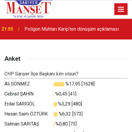
21:55
Poligon Muhtarı Karip’ten dönüşüm açıklaması
Anket
CHP Sarıyer İlçe Başkanı kim olsun?
Ali SÖNMEZ
%17,95 [1628]
Cebrail ŞAHİN
%0,45 [41]
Erdal SARIGÖL
%5,29 [480]
Hasan Saim ÖZTÜRK
%6,32 [573]
Salman SARITAŞ
%0,80 [73]