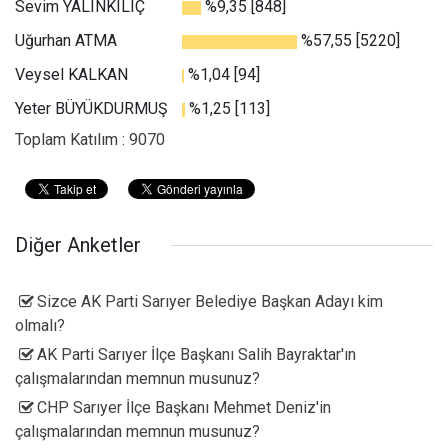
Sevim YALINKILIÇ
%9,35 [848]
Uğurhan ATMA
%57,55 [5220]
Veysel KALKAN
%1,04 [94]
Yeter BÜYÜKDURMUŞ
%1,25 [113]
Toplam Katılım : 9070
Diğer Anketler
Sizce AK Parti Sarıyer Belediye Başkan Adayı kim
olmalı?
AK Parti Sarıyer İlçe Başkanı Salih Bayraktar'ın
çalışmalarından memnun musunuz?
CHP Sarıyer İlçe Başkanı Mehmet Deniz'in
çalışmalarından memnun musunuz?