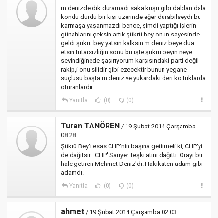
m.denizde dik duramadı saka kuşu gibi daldan dala
kondu durdu bir kişi üzerinde eğer durabilseydi bu
karmaşa yaşanmazdı bence, şimdi yaptığı işlerin
günahlarını çeksin artık şükrü bey onun sayesinde
geldi şükrü bey yatsın kalksın m.deniz beye dua
etsin tutarsızlığın sonu bu işte şükrü beyin neye
sevindiğinede şaşırıyorum karşısındaki parti değil
rakip,i onu silidir gibi ezecektir bunun yegane
suçlusu başta m.deniz ve yukardaki deri koltuklarda
oturanlardır
Yanıtla
(0)
(0)
Turan TANÖREN
/ 19 Şubat 2014 Çarşamba
08:28
Şükrü Bey'i esas CHP'nin başına getirmeli ki, CHP'yi
de dağıtsın. CHP' Sarıyer Teşkilatını dağıttı. Orayı bu
hale getiren Mehmet Deniz'di. Hakikaten adam gibi
adamdı.
Yanıtla
(0)
(0)
ahmet
/ 19 Şubat 2014 Çarşamba 02:03