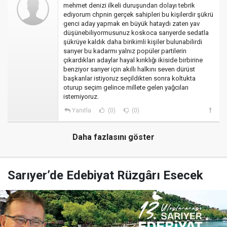
mehmet denizi ilkeli duruşundan dolayı tebrik
ediyorum chpnin gerçek sahipleri bu kişilerdir şükrü
genci aday yapmak en büyük hataydı zaten yav
düşünebiliyormusunuz koskoca sarıyerde sedatla
şükrüye kaldık daha birikimli kişiler bulunabilirdi
sarıyer bu kadarmı yalnız popüler partilerin
çıkardıkları adaylar hayal kırıklığı ikiside birbirine
benziyor sarıyer için akıllı halkını seven dürüst
başkanlar istiyoruz seçildikten sonra koltukta
oturup seçim gelince millete gelen yağcıları
istemiyoruz.
Yanıtla
(0)
(0)
Daha fazlasını göster
Sarıyer’de Edebiyat Rüzgârı Esecek