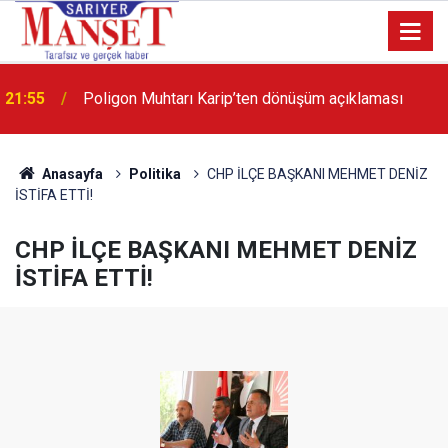
13:36
'Poligon'da İstanbul'a örnek proje gerçekleştirilecek'
Anasayfa
Politika
CHP İLÇE BAŞKANI MEHMET DENİZ
İSTİFA ETTİ!
CHP İLÇE BAŞKANI MEHMET DENİZ
İSTİFA ETTİ!