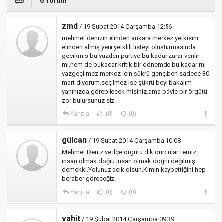
6 Yorum
zmd
/ 19 Şubat 2014 Çarşamba 12:56
mehmet denizin elinden ankara merkez yetkisini
elinden almış.yeni yetklili listeyi oluşturmasında
gecikmiş bu yüzden.partiye bu kadar zarar verilir
mi.hem de bukadar kritik bir dönemde.bu kadar mı
vazgeçilmez merkez için şükrü genç.ben sadece 30
mart diyorum.seçilmez ise şükrü beyi bakalım
yanınızda görebilecek misiniz.ama böyle bir örgütü
zor bulursunuz siz.
Yanıtla
(0)
(0)
gülcan
/ 19 Şubat 2014 Çarşamba 10:08
Mehmet Deniz ve ilçe örgütü dik durdular.Temiz
insan olmak doğru insan olmak doğru değilmiş
demekki.Yolunuz açık olsun.Kimin kaybettiğini hep
beraber göreceğiz.
Yanıtla
(0)
(0)
vahit
/ 19 Şubat 2014 Çarşamba 09:39