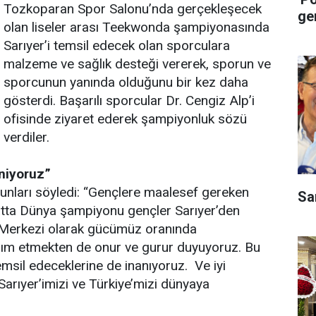
Tozkoparan Spor Salonu’nda gerçekleşecek
ge
olan liseler arası Teekwonda şampiyonasında
Sarıyer’i temsil edecek olan sporculara
malzeme ve sağlık desteği vererek, sporun ve
sporcunun yanında olduğunu bir kez daha
gösterdi. Başarılı sporcular Dr. Cengiz Alp’i
ofisinde ziyaret ederek şampiyonluk sözü
verdiler.
niyoruz”
şunları söyledi: “Gençlere maalesef gereken
Sa
atta Dünya şampiyonu gençler Sarıyer’den
p Merkezi olarak gücümüz oranında
dım etmekten de onur ve gurur duyuyoruz. Bu
temsil edeceklerine de inanıyoruz. Ve iyi
Sarıyer’imizi ve Türkiye’mizi dünyaya