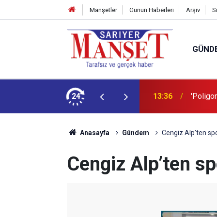
Manşetler
Günün Haberleri
Arşiv
S
GÜND
şüm açıklaması
24
13:36
'Poligon
Anasayfa
Gündem
Cengiz Alp’ten sp
Cengiz Alp’ten s