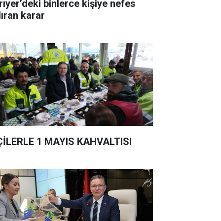
rıyer’deki binlerce kişiye nefes
dıran karar
ÇİLERLE 1 MAYIS KAHVALTISI