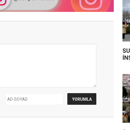
SU
İN