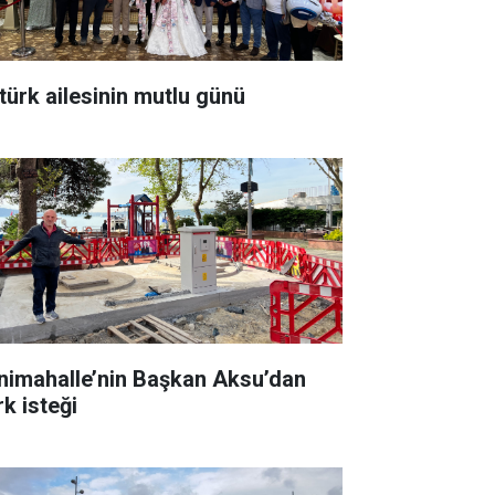
türk ailesinin mutlu günü
nimahalle’nin Başkan Aksu’dan
rk isteği