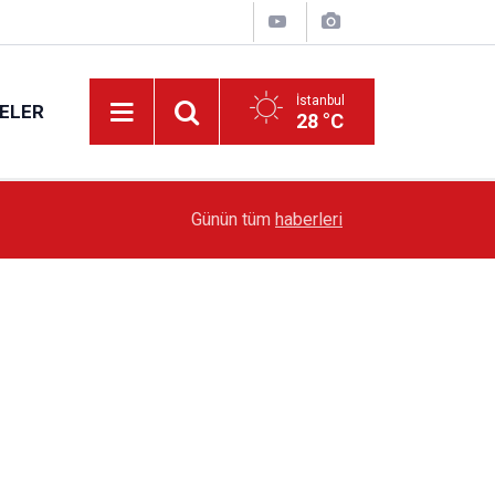
İstanbul
ELER
28 °C
19:51
Sarıyer’de Edebiyat Rüzgârı Esecek
Günün tüm
haberleri