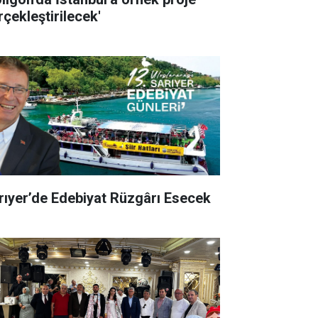
rçekleştirilecek'
rıyer’de Edebiyat Rüzgârı Esecek