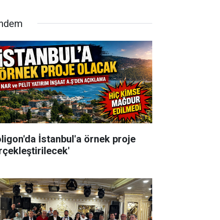
ndem
oligon'da İstanbul'a örnek proje
rçekleştirilecek'