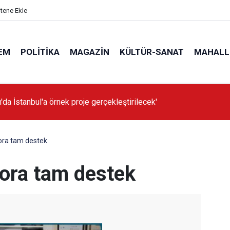
itene Ekle
EM
POLITIKA
MAGAZIN
KÜLTÜR-SANAT
MAHALL
'da İstanbul'a örnek proje gerçekleştirilecek'
ora tam destek
pora tam destek