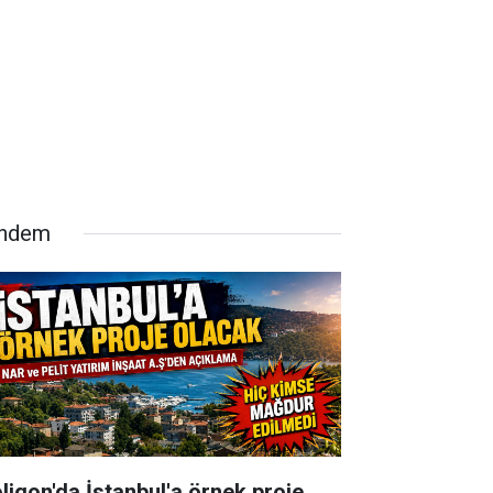
ndem
oligon'da İstanbul'a örnek proje