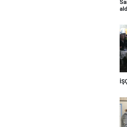
Sa
al
İŞ