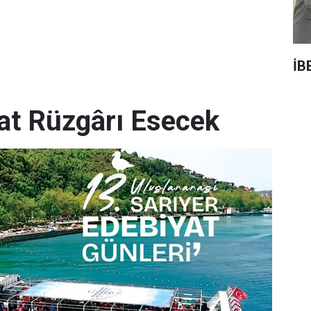
İB
yat Rüzgârı Esecek