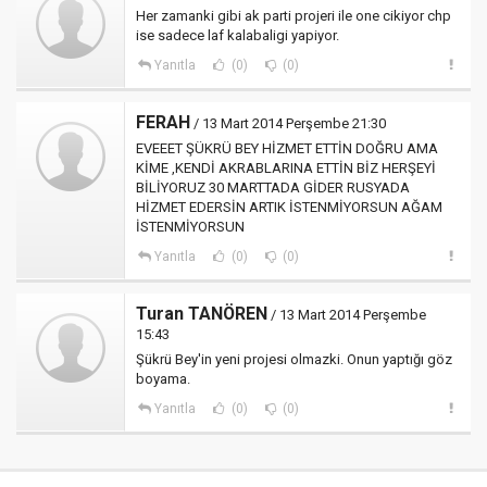
Her zamanki gibi ak parti projeri ile one cikiyor chp
ise sadece laf kalabaligi yapiyor.
Yanıtla
(0)
(0)
FERAH
/ 13 Mart 2014 Perşembe 21:30
EVEEET ŞÜKRÜ BEY HİZMET ETTİN DOĞRU AMA
KİME ,KENDİ AKRABLARINA ETTİN BİZ HERŞEYİ
BİLİYORUZ 30 MARTTADA GİDER RUSYADA
HİZMET EDERSİN ARTIK İSTENMİYORSUN AĞAM
İSTENMİYORSUN
Yanıtla
(0)
(0)
Turan TANÖREN
/ 13 Mart 2014 Perşembe
15:43
Şükrü Bey'in yeni projesi olmazki. Onun yaptığı göz
boyama.
Yanıtla
(0)
(0)