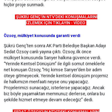
hiçbir proje sunmadı.
ŞÜKRÜ GENÇ'İN NTV'DEKİ KONUŞMALARINI
İZLEMEK İÇİN TIKLAYIN - VİDEO
Özsoy, mülkiyet konusunda garanti verdi
Şükrü Genç’ten sonra AK Parti Belediye Başkan Adayı
Sedat Özsoy canlı yayına çıktı. Özsoy, ilk önce
mülkiyet konusunda Sarıyer halkına güvence verdi.
“Yerinde Kentsel Dönüşüm” ile ilgili somut örneklerle
net konuşan Özsoy, “Hiç kimse Sarıyer’den bir adım
öteye gitmeyecek. Yerinde kentsel dönüşüm projemiz
ile halkımızın menfaati neyse onu yapacağız.
Projelerimizi sunacağız, isterlerse yapacağız. Ancak
biz böyle yaşamaktan memnunuz derlerse, onlara bu
şekilde hizmet etmeye devam edeceğiz” dedi.
SEDAT ÖZSOY'UN NTV'DEKİ KONUŞMALARINI