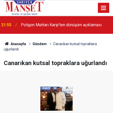
13:36
'Poligon'da İstanbul'a örnek proje gerçekleştirilecek'
Anasayfa
Gündem
Canarıkan kutsal topraklara
uğurlandı
Canarıkan kutsal topraklara uğurlandı