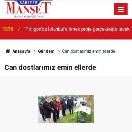
13:36
'Poligon'da İstanbul'a örnek proje gerçekleştirilecek'
Anasayfa
Gündem
Can dostlarımız emin ellerde
Can dostlarımız emin ellerde