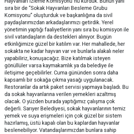
Hayvanları İzleme Komisyonu”nu kurduk. Bunun yanı
sıra bir de “Sokak Hayvanları Besleme Grubu
Komisyonu” oluşturduk ve başkanlığına da sivil
paydaşlarımızdan arkadaşlarımızı getirdik. Yerel
yönetimin yaptığı faaliyetlerin yanı sıra bu komisyon ile
sivil vatandaşların da destekleri alınıyor. Bugün
etkinliğimize güzel bir katılım var. Her mahallede, her
sokakta ne kadar hayvan var ve bunlarla alakalı neler
yapabiliriz, konuşacağız. Bize katılmak isteyen
gönüllüler varsa kaymakamlık ya da belediye ile
iletişime geçebilirler. Cuma gününden sonra daha
kapsamlı bir sokağa çıkma yasağı uygulanacak.
Restoranlar da artık paket servisi yapmaya başladı. Bu
da sokak hayvanlarına verilen yemekleri azaltmış
olacak. O yüzden burada yaptığımız çalışma çok
değerli. Sarıyer Belediyesi, sokak hayvanlarının temiz
yemek ve suya erişmeleri için çok güzel bir sistem
hazırlamış, üstü kapalı olan bu kaplardan hayvanlar
beslenebiliyor. Vatandaşlarımızdan bunlara sahip