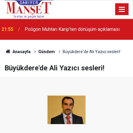
21:55
Poligon Muhtarı Karip’ten dönüşüm açıklaması
13:36
'Poligon'da İstanbul'a örnek proje gerçekleştirilecek'
Anasayfa
Gündem
Büyükdere'de Ali Yazıcı sesleri!
Büyükdere'de Ali Yazıcı sesleri!