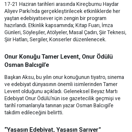
17-21 Haziran tarihleri arasında Kireçburnu Haydar
Aliyev Parkı’nda gerçekleştirilecek etkinliklerde her
yaştan edebiyatsever için zengin bir program
hazırlandı. Etkinlik kapsamında; Kitap Fuarı, İmza
Günleri, Söyleşiler, Atölyeler, Masal Çadırı, Şiir Teknesi,
Şiir Hatları, Sergiler, Konserler düzenlenecek.
Onur Konuğu Tamer Levent, Onur Ödülü
Osman Balcıgil’e
Başkan Aksu, bu yılın onur konuğunun tiyatro, sinema
ve edebiyat dünyasının önemli isimlerinden Tamer
Levent olduğunu açıkladı. Geleneksel Beyaz Martı
Edebiyat Onur Ödülü’nün ise gazetecilik geçmişi ve
tarihî romanlarıyla tanınan yazar Osman Balcıgil’e
takdim edileceğini belirtti.
“Yaşasın Edebiyat, Yaşasın Sarıyer”