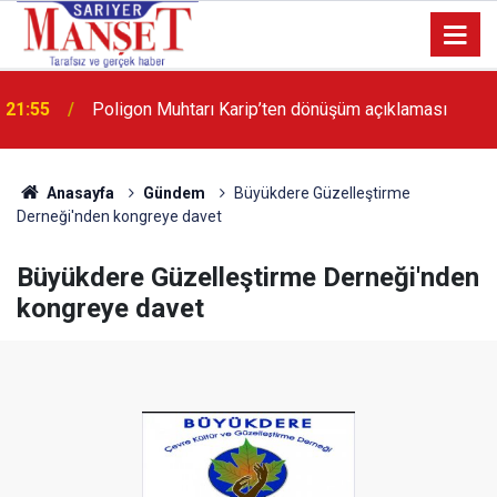
21:55
Poligon Muhtarı Karip’ten dönüşüm açıklaması
13:36
'Poligon'da İstanbul'a örnek proje gerçekleştirilecek'
Anasayfa
Gündem
Büyükdere Güzelleştirme
Derneği'nden kongreye davet
Büyükdere Güzelleştirme Derneği'nden
kongreye davet