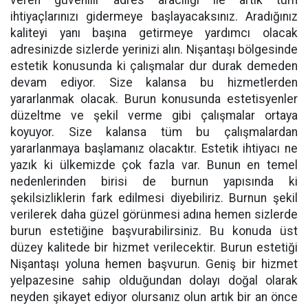
veren güvenilir adres aracılığı ile artık tüm
ihtiyaçlarınızı gidermeye başlayacaksınız. Aradığınız
kaliteyi yanı başına getirmeye yardımcı olacak
adresinizde sizlerde yerinizi alın. Nişantaşı bölgesinde
estetik konusunda ki çalışmalar dur durak demeden
devam ediyor. Size kalansa bu hizmetlerden
yararlanmak olacak. Burun konusunda estetisyenler
düzeltme ve şekil verme gibi çalışmalar ortaya
koyuyor. Size kalansa tüm bu çalışmalardan
yararlanmaya başlamanız olacaktır. Estetik ihtiyacı ne
yazık ki ülkemizde çok fazla var. Bunun en temel
nedenlerinden birisi de burnun yapısında ki
şekilsizliklerin fark edilmesi diyebiliriz. Burnun şekil
verilerek daha güzel görünmesi adına hemen sizlerde
burun estetiğine başvurabilirsiniz. Bu konuda üst
düzey kalitede bir hizmet verilecektir. Burun estetiği
Nişantaşı
yoluna hemen başvurun. Geniş bir hizmet
yelpazesine sahip olduğundan dolayı doğal olarak
neyden şikayet ediyor olursanız olun artık bir an önce