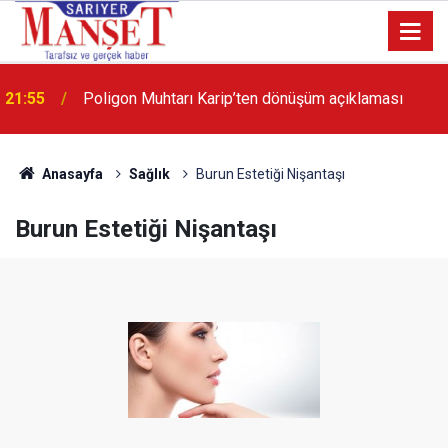
13:36
'Poligon'da İstanbul'a örnek proje gerçekleştirilecek'
Anasayfa
Sağlık
Burun Estetiği Nişantaşı
Burun Estetiği Nişantaşı