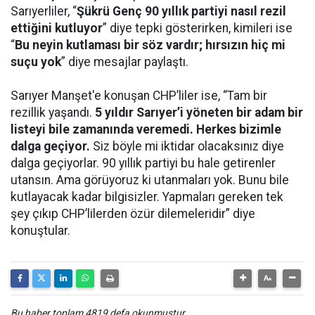
Sarıyerliler, “
Şükrü Genç 90 yıllık partiyi nasıl rezil
ettiğini kutluyor
” diye tepki gösterirken, kimileri ise
“
Bu neyin kutlaması bir söz vardır; hırsızın hiç mi
suçu yok
” diye mesajlar paylaştı.
Sarıyer Manşet'e konuşan CHP’liler ise, “Tam bir
rezillik yaşandı.
5 yıldır Sarıyer’i yöneten bir adam bir
listeyi bile zamanında veremedi. Herkes bizimle
dalga geçiyor.
Siz böyle mi iktidar olacaksınız diye
dalga geçiyorlar. 90 yıllık partiyi bu hale getirenler
utansın. Ama görüyoruz ki utanmaları yok. Bunu bile
kutlayacak kadar bilgisizler. Yapmaları gereken tek
şey çıkıp CHP’lilerden özür dilemeleridir” diye
konuştular.
Bu haber toplam 4819 defa okunmuştur