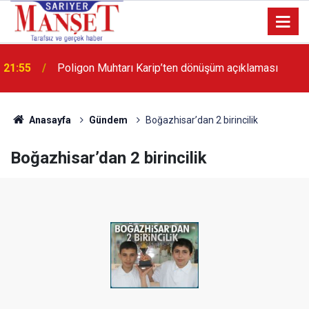
13:36
'Poligon'da İstanbul'a örnek proje gerçekleştirilecek'
Anasayfa
Gündem
Boğazhisar’dan 2 birincilik
Boğazhisar’dan 2 birincilik