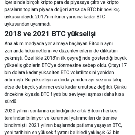
içerisinde birçok kripto para da piyasaya çıktı ve kripto
paraların toplam piyasa değeri artsa da BTC bir nevi kış
uykusundaydı. 2017
’
nin ikinci yarısına kadar BTC
uykusundan uyanmadı.
2018 ve 2021 BTC yükselişi
Ana akım medyada yer almaya başlayan Bitcoin aynı
zamanda hükümetlerin ve düzenleyicilerin de dikkatini
çekmişti. Özellikle 2018
’
in ilk çeyreğinde gösterdiği büyük
yükseliş gözlerin BTC
’
ye dönmesine sebep oldu. Çıtayı 17
bin dolara kadar yükselten BTC volatilitesini yeniden
artırmıştı. Bu yükselişin ardında yeniden ayı sezonu takip
etse de birçok yatırımcı eski kadar umutsuz değildi. Çünkü
öncekine kıyasla BTC fiyatı bu seviyeyi aşması daha kısa
sürdü.
2020 yılının sonlarına gelindiğinde artık Bitcoin herkes
tarafından biliniyor ve kurumsal yatırımcıları da trenine
bindirmişti. 2021 yılının başlarında patlama yaşayan BTC,
yeni tarihinin en yüksek fiyatını belirledi yaklaşık 63 bin