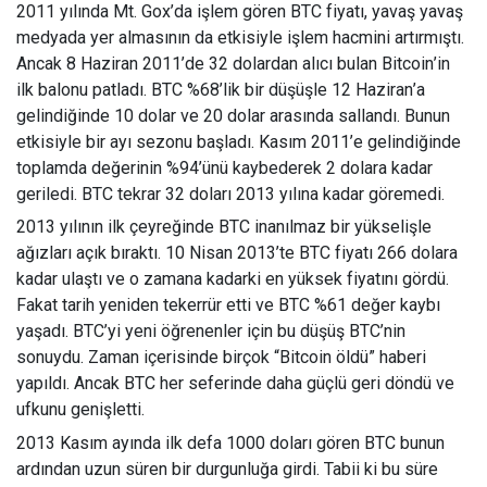
2011 yılında Mt. Gox
’
da işlem gören BTC fiyatı, yavaş yavaş
medyada yer almasının da etkisiyle işlem hacmini artırmıştı.
Ancak 8 Haziran 2011
’
de 32 dolardan alıcı bulan Bitcoin
’
in
ilk balonu patladı. BTC %68
’
lik bir düşüşle 12 Haziran
’
a
gelindiğinde 10 dolar ve 20 dolar arasında sallandı. Bunun
etkisiyle bir ayı sezonu başladı. Kasım 2011
’
e gelindiğinde
toplamda değerinin %94’ünü kaybederek 2 dolara kadar
geriledi. BTC tekrar 32 doları 2013 yılına kadar göremedi.
2013 yılının ilk çeyreğinde BTC inanılmaz bir yükselişle
ağızları açık bıraktı. 10 Nisan 2013
’
te BTC fiyatı 266 dolara
kadar ulaştı ve o zamana kadarki en yüksek fiyatını gördü.
Fakat tarih yeniden tekerrür etti ve BTC %61 değer kaybı
yaşadı. BTC
’
yi yeni öğrenenler için bu düşüş BTC
’
nin
sonuydu. Zaman içerisinde birçok
“
Bitcoin öldü” haberi
yapıldı. Ancak BTC her seferinde daha güçlü geri döndü ve
ufkunu genişletti.
2013 Kasım ayında ilk defa 1000 doları gören BTC bunun
ardından uzun süren bir durgunluğa girdi. Tabii ki bu süre