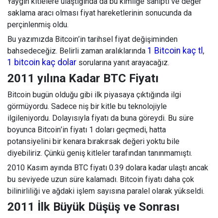
Yaygın kitlelere ulaştığında da bu kimliğe sahipti ve değer
saklama aracı olması fiyat hareketlerinin sonucunda da
perçinlenmiş oldu.
Bu yazımızda Bitcoin
’
in tarihsel fiyat değişiminden
1 Bitcoin kaç tl
bahsedeceğiz. Belirli zaman aralıklarında
,
1 bitcoin kaç dolar
sorularına yanıt arayacağız.
2011 yılına Kadar BTC Fiyatı
Bitcoin bugün olduğu gibi ilk piyasaya çıktığında ilgi
görmüyordu. Sadece niş bir kitle bu teknolojiyle
ilgileniyordu. Dolayısıyla fiyatı da buna göreydi. Bu süre
boyunca Bitcoin
’
in fiyatı 1 doları geçmedi, hatta
potansiyelini bir kenara bırakırsak değeri yoktu bile
diyebiliriz. Çünkü geniş kitleler tarafından tanınmamıştı.
2010 Kasım ayında BTC fiyatı 0.39 dolara kadar ulaştı ancak
bu seviyede uzun süre kalamadı. Bitcoin fiyatı daha çok
bilinirliliği ve ağdaki işlem sayısına paralel olarak yükseldi.
2011 İlk Büyük Düşüş ve Sonrası