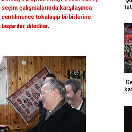
tut
seçim çalışmalarında karşılaşınca
centilmence tokalaşıp birbirlerine
başarılar dilediler.
'G
ka