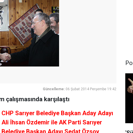
Pol
Güncelleme:
06 Şubat 2014 Perşembe 19:42
im çalışmasında karşılaştı
CHP Sarıyer Belediye Başkan Aday Adayı
Ali İhsan Özdemir ile AK Parti Sarıyer
Belediye Başkan Adayı Sedat Özsoy
'Şü