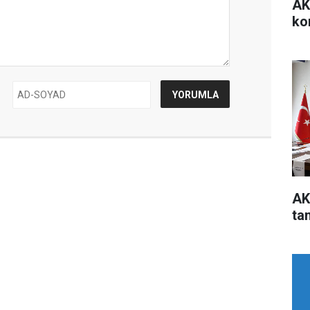
AK
ko
AK
ta