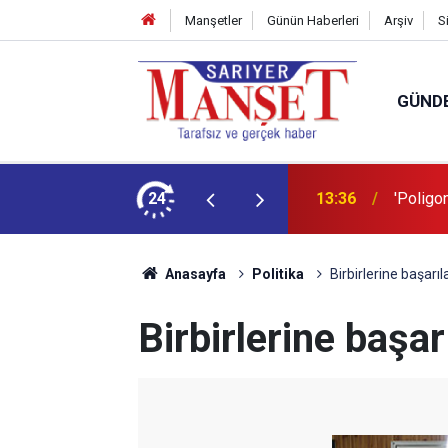
Manşetler
Günün Haberleri
Arşiv
S
GÜND
şüm açıklaması
24
13:36
'Poligon
Anasayfa
Politika
Birbirlerine başarıla
Birbirlerine başarı