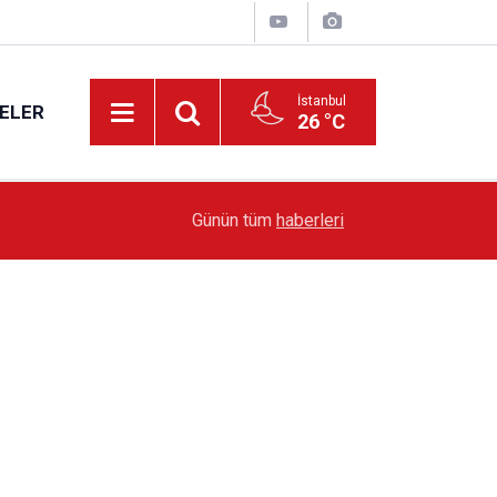
İstanbul
ELER
26 °C
19:51
Sarıyer’de Edebiyat Rüzgârı Esecek
Günün tüm
haberleri