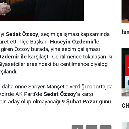
İsm
ayı
Sedat Özsoy
, seçim çalışması kapsamında
ret etti. İlçe Başkanı
Hüseyin Özdemir
’le
e giren Özsoy burada, yine seçim çalışması
Özdemir ile
karşılaştı. Centilmence tokalaşan iki
. Siyasetçiler arasındaki bu centilmence diyalog
şılandı.
r
daha önce Sarıyer Manşet'e verdiği röportajda
akdirde AK Parti’de
Sedat Özsoy
’a karşı
r’in aday olup olmayacağı
9 Şubat Pazar
günü
CH