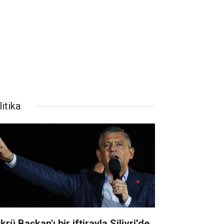
itika
krü Başkan'ı bir iftirayla Silivri’de