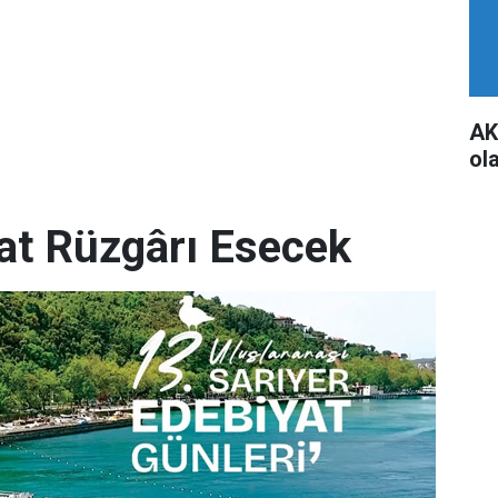
AK
ol
yat Rüzgârı Esecek