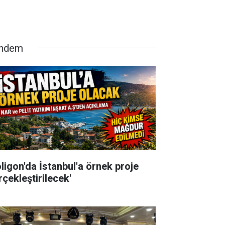
ndem
oligon'da İstanbul'a örnek proje
rçekleştirilecek'