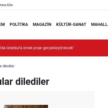
itene Ekle
EM
POLITIKA
MAGAZIN
KÜLTÜR-SANAT
MAHALL
'da İstanbul'a örnek proje gerçekleştirilecek'
r dilediler
lar dilediler