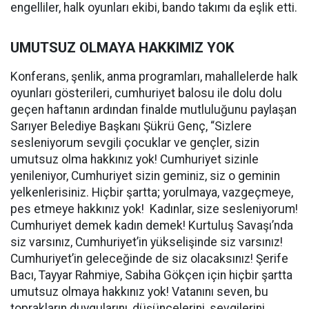
engelliler, halk oyunları ekibi, bando takımı da eşlik etti.
UMUTSUZ OLMAYA HAKKIMIZ YOK
Konferans, şenlik, anma programları, mahallelerde halk
oyunları gösterileri, cumhuriyet balosu ile dolu dolu
geçen haftanın ardından finalde mutluluğunu paylaşan
Sarıyer Belediye Başkanı Şükrü Genç, “Sizlere
sesleniyorum sevgili çocuklar ve gençler, sizin
umutsuz olma hakkınız yok! Cumhuriyet sizinle
yenileniyor, Cumhuriyet sizin geminiz, siz o geminin
yelkenlerisiniz. Hiçbir şartta; yorulmaya, vazgeçmeye,
pes etmeye hakkınız yok! Kadınlar, size sesleniyorum!
Cumhuriyet demek kadın demek! Kurtuluş Savaşı’nda
siz varsınız, Cumhuriyet’in yükselişinde siz varsınız!
Cumhuriyet’in geleceğinde de siz olacaksınız! Şerife
Bacı, Tayyar Rahmiye, Sabiha Gökçen için hiçbir şartta
umutsuz olmaya hakkınız yok! Vatanını seven, bu
toprakların duygularını, düşüncelerini, sevgilerini