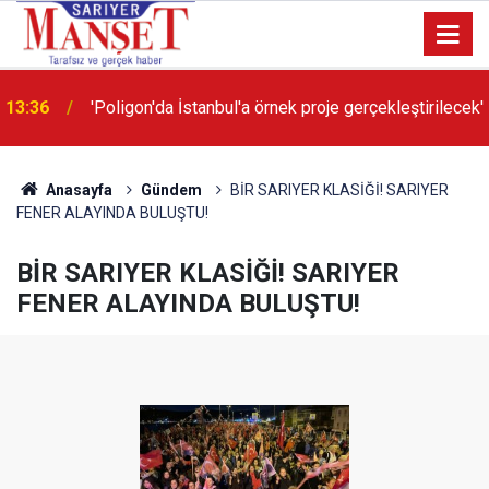
13:36
'Poligon'da İstanbul'a örnek proje gerçekleştirilecek'
Anasayfa
Gündem
BİR SARIYER KLASİĞİ! SARIYER
FENER ALAYINDA BULUŞTU!
BİR SARIYER KLASİĞİ! SARIYER
FENER ALAYINDA BULUŞTU!