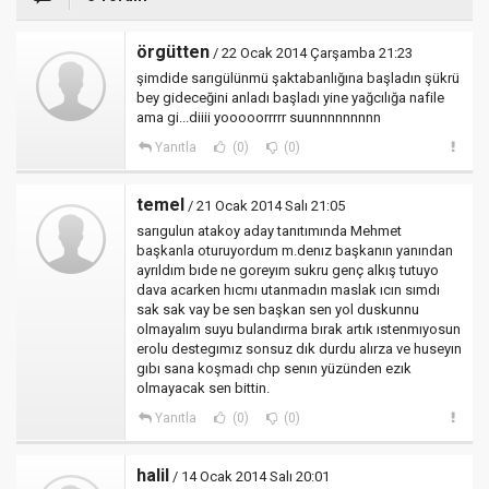
örgütten
/ 22 Ocak 2014 Çarşamba 21:23
şimdide sarıgülünmü şaktabanlığına başladın şükrü
bey gideceğini anladı başladı yine yağcılığa nafile
ama gi...diiii yooooorrrrr suunnnnnnnnn
Yanıtla
(0)
(0)
temel
/ 21 Ocak 2014 Salı 21:05
sarıgulun atakoy aday tanıtımında Mehmet
başkanla oturuyordum m.denız başkanın yanından
ayrıldım bıde ne goreyım sukru genç alkış tutuyo
dava acarken hıcmı utanmadın maslak ıcın sımdı
sak sak vay be sen başkan sen yol duskunnu
olmayalım suyu bulandırma bırak artık ıstenmıyosun
erolu destegımız sonsuz dık durdu alırza ve huseyın
gıbı sana koşmadı chp senın yüzünden ezık
olmayacak sen bittin.
Yanıtla
(0)
(0)
halil
/ 14 Ocak 2014 Salı 20:01