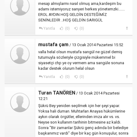
mesajı almışlarmı nasıl olmuş ama,kardeşim bu
adamı istemiyoruz sarıyeri herkes yönetemzki.......
EROL AYDIN HOŞ GELDİN DESTEĞİMİZ
SENİNLEDİR ..HOŞ GELDİN SARIGÜL
Yanıtla
(0)
(0)
mustafa çam
/ 13 Ocak 2014 Pazartesi 15:52
valla helal olsun mustafa sarıgül ne güzel demiş
tutumuyla sözleriyle çizgisiyle mükemmel bi
siyasetçi chp ye oy vermem ama sarıgüle sonuna
kadar destek olurum helal olsun
Yanıtla
(0)
(0)
Turan TANÖREN
/ 13 Ocak 2014 Pazartesi
12:21
Şükrü Bey yeniden seçilmek için her şeyi yapar.
Yoksa hali duman. Muhtarları Anayas hükümlerine
aykırı olarak örgütler, ellerinden imza alır vs. vs.
Neyse son kullanım tarihinin bitmesine az kaldı.
Sonra "Bir zamanlar Şükrü genç adında bir belediye
başkanımız vardı" diye bir kaç gün konuşulur, sonra