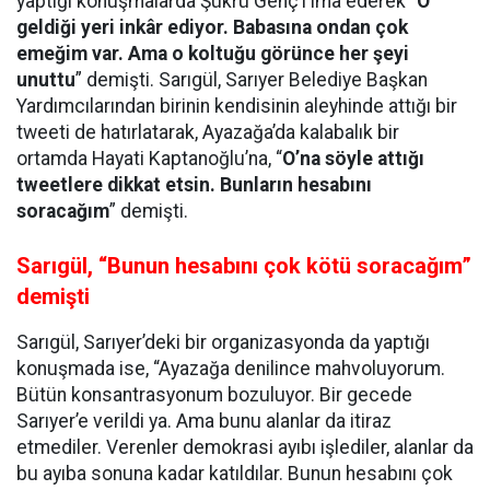
yaptığı konuşmalarda Şükrü Genç’i ima ederek “
O
geldiği yeri inkâr ediyor. Babasına ondan çok
emeğim var. Ama o koltuğu görünce her şeyi
unuttu
” demişti. Sarıgül, Sarıyer Belediye Başkan
Yardımcılarından birinin kendisinin aleyhinde attığı bir
tweeti de hatırlatarak, Ayazağa’da kalabalık bir
ortamda Hayati Kaptanoğlu’na, “
O’na söyle attığı
tweetlere dikkat etsin. Bunların hesabını
soracağım
” demişti.
Sarıgül, “Bunun hesabını çok kötü soracağım”
demişti
Sarıgül, Sarıyer’deki bir organizasyonda da yaptığı
konuşmada ise, “Ayazağa denilince mahvoluyorum.
Bütün konsantrasyonum bozuluyor. Bir gecede
Sarıyer’e verildi ya. Ama bunu alanlar da itiraz
etmediler. Verenler demokrasi ayıbı işlediler, alanlar da
bu ayıba sonuna kadar katıldılar. Bunun hesabını çok