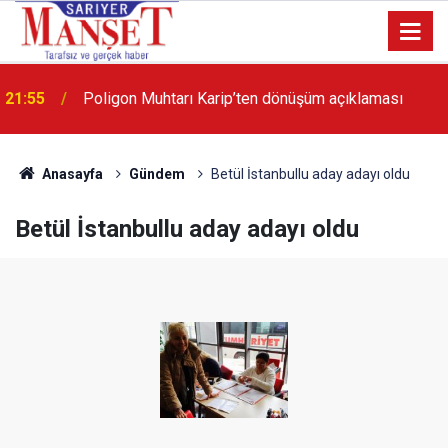
21:55
Poligon Muhtarı Karip’ten dönüşüm açıklaması
13:36
'Poligon'da İstanbul'a örnek proje gerçekleştirilecek'
Anasayfa
Gündem
Betül İstanbullu aday adayı oldu
Betül İstanbullu aday adayı oldu