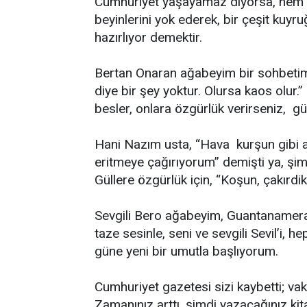
Cumhuriyet yaşayamaz diyorsa, hem 
beyinlerini yok ederek, bir çeşit kuyr
hazırlıyor demektir.
Bertan Onaran ağabeyim bir sohbetim
diye bir şey yoktur. Olursa kaos olur.”
besler, onlara özgürlük verirseniz, gül
Hani Nazım usta, “Hava kurşun gibi a
eritmeye çağırıyorum” demişti ya, şim
Güllere özgürlük için, “Koşun, çakırd
Sevgili Bero ağabeyim, Guantanamera
taze sesinle, seni ve sevgili Sevil’i,
güne yeni bir umutla başlıyorum.
Cumhuriyet gazetesi sizi kaybetti; va
Zamanınız arttı, şimdi yazacağınız kit