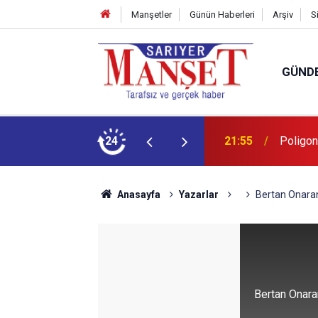
Manşetler
Günün Haberleri
Arşiv
S
GÜND
21:55
Poligon
24
13:36
'Poligon
Anasayfa
Yazarlar
Bertan Onaran
Bertan Onaran