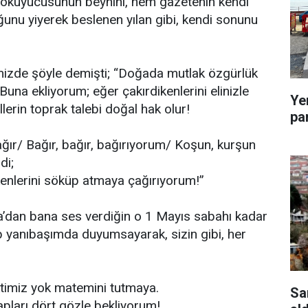
okuyucusunun beynini, hem gazetenin kendi
uğunu yiyerek beslenen yılan gibi, kendi sonunu
izde şöyle demişti; “Doğada mutlak özgürlük
 Buna ekliyorum; eğer çakırdikenlerini elinizle
Ye
lerin toprak talebi doğal hak olur!
pa
ğır/ Bağır, bağır, bağırıyorum/ Koşun, kurşun
di;
ikenlerini söküp atmaya çağırıyorum!”
’dan bana ses verdiğin o 1 Mayıs sabahı kadar
 hep yanıbaşımda duyumsayarak, sizin gibi, her
ktimiz yok matemini tutmaya.
Sa
apları dört gözle bekliyorum!