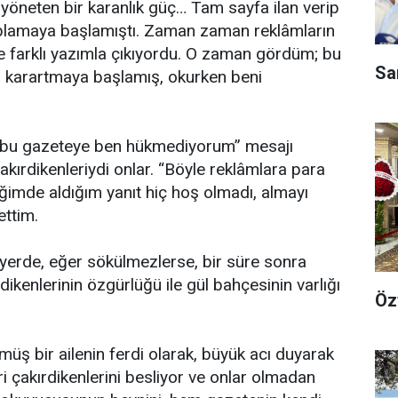
yöneten bir karanlık güç… Tam sayfa ilan verip
plamaya başlamıştı. Zaman zaman reklâmların
 farklı yazımla çıkıyordu. O zaman gördüm; bu
Sa
ı karartmaya başlamış, okurken beni
, “bu gazeteye ben hükmediyorum” mesajı
kırdikenleriydi onlar. “Böyle reklâmlara para
ğimde aldığım yanıt hiç hoş olmadı, almayı
ettim.
ı yerde, eğer sökülmezlerse, bir süre sonra
dikenlerinin özgürlüğü ile gül bahçesinin varlığı
Öz
üş bir ailenin ferdi olarak, büyük acı duyarak
i çakırdikenlerini besliyor ve onlar olmadan