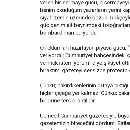
veren bir sermaye gücü, o sermayeyi 
benim okuduğum yazarların yerini ka
siyah zemin üzerinde bozuk Türkçeyle
güç benim alt beynimdeki fotoğraflar
bombardıman ediyordu.
O reklâmları hazırlayan piyasa gücü
veriyordu; Cumhuriyet bahçesindeki ça
vermek istemiyorum” diye şikâyet etti
bıraktım, gazeteyi sessizce protesto 
Çünkü; çakırdikenlerinin ortaya çıktığ
hiçbir çiçeğe yer kalmaz. Çünkü; çakır
birbirine ters orantılıdır.
Üç nesil Cumhuriyet gazetesiyle büyüm
gazetemizin biteceğini gördüm. Biriler