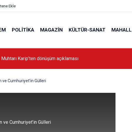
itene Ekle
EM
POLITIKA
MAGAZIN
KÜLTÜR-SANAT
MAHALL
 Muhtarı Karip’ten dönüşüm açıklaması
'da İstanbul'a örnek proje gerçekleştirilecek'
 ve Cumhuriyet’in Gülleri
 ve Cumhuriyet’in Gülleri