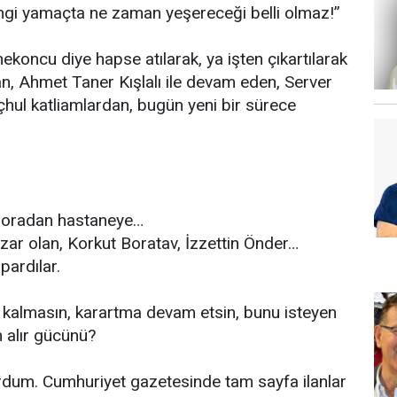
angi yamaçta ne zaman yeşereceği belli olmaz!”
nekoncu diye hapse atılarak, ya işten çıkartılarak
n, Ahmet Taner Kışlalı ile devam eden, Server
meçhul katliamlardan, bugün yeni bir sürece
, oradan hastaneye…
ar olan, Korkut Boratav, İzzettin Önder…
pardılar.
em kalmasın, karartma devam etsin, bunu isteyen
n alır gücünü?
ordum. Cumhuriyet gazetesinde tam sayfa ilanlar