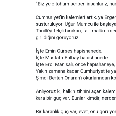
“Biz yele tohum serpen insanlarız, h
Cumhuriyet’in kalemleri artık, ya Erge
susturuluyor. Uğur Mumcu ile başlaya
Tanilli’yi felçli bırakan, faili malûm-
girildiğini görüyoruz.
İşte Emin Gürses hapishanede.
İşte Mustafa Balbay hapishanede.
İşte Erol Manisalı, önce hapishaneye
Yakın zamana kadar Cumhuriyet’te yaz
Şimdi Bertan Onaran’ı okurlarından ko
Anlıyoruz ki, halkın zihnini açan kal
kara bir güç var. Bunlar kimdir, nerde
Bir karanlık güç var, evet, onu görüy