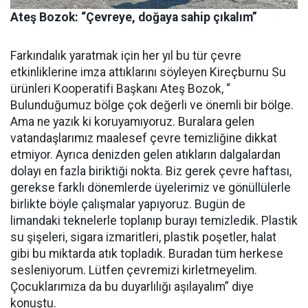
Ateş Bozok: “Çevreye, doğaya sahip çıkalım”
Farkındalık yaratmak için her yıl bu tür çevre
etkinliklerine imza attıklarını söyleyen Kireçburnu Su
ürünleri Kooperatifi Başkanı Ateş Bozok, “
Bulunduğumuz bölge çok değerli ve önemli bir bölge.
Ama ne yazık ki koruyamıyoruz. Buralara gelen
vatandaşlarımız maalesef çevre temizliğine dikkat
etmiyor. Ayrıca denizden gelen atıkların dalgalardan
dolayı en fazla biriktiği nokta. Biz gerek çevre haftası,
gerekse farklı dönemlerde üyelerimiz ve gönüllülerle
birlikte böyle çalışmalar yapıyoruz. Bugün de
limandaki teknelerle toplanıp burayı temizledik. Plastik
su şişeleri, sigara izmaritleri, plastik poşetler, halat
gibi bu miktarda atık topladık. Buradan tüm herkese
sesleniyorum. Lütfen çevremizi kirletmeyelim.
Çocuklarımıza da bu duyarlılığı aşılayalım” diye
konuştu.