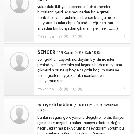
yukardaki ikili yani resşmdeki bir dönemler
birbirlerini yerdiler şimdi neden böle güzel
sohbetleri var araştırılmalı bence ben gülmden
ölüyorum bunlar chp li falanda değil hani biri
anyadan biri konyadan çıkarları işleri ise ......... :)
Yanıtla
(0)
(0)
SENCER
/ 19 Kasım 2013 Salı 10:05
sen gökhan zeybek nerdeydin 5 yıldır ne işler
peşindeydin,seçimler yaklaşınca birden meydana
çıkıverdin bu ne iş böyle hayırdır koçum sana ve
senin gibilere oy yok artık insanları delimi
sanıyorsun sen
Yanıtla
(0)
(0)
sarıyerli haktan.
/ 18 Kasım 2013 Pazartesi
09:12
bunlar rüzgara göre yönünü değiştirenlerdir. Sarıyer
için ne üretmiştir bu şahıs . sarıyer e katma değeri
nedir . etrafıma bakıyorum bir şey göremiyorum.bu
tür insanları görünce chp den soğuyorum ya..