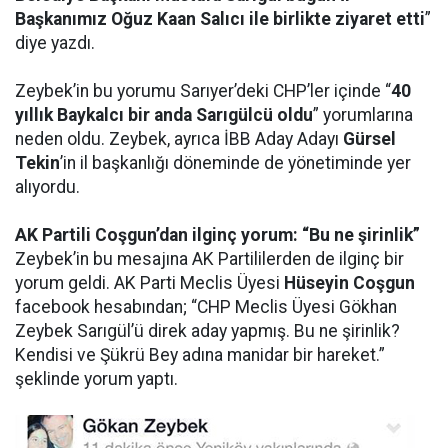
Başkanımız Oğuz Kaan Salıcı ile birlikte ziyaret etti
”
diye yazdı.
Zeybek’in bu yorumu Sarıyer’deki CHP’ler içinde “
40
yıllık Baykalcı bir anda Sarıgülcü oldu
” yorumlarına
neden oldu. Zeybek, ayrıca İBB Aday Adayı
Gürsel
Tekin
’in il başkanlığı döneminde de yönetiminde yer
alıyordu.
AK Partili Coşgun’dan ilginç yorum: “Bu ne şirinlik”
Zeybek’in bu mesajına AK Partililerden de ilginç bir
yorum geldi. AK Parti Meclis Üyesi
Hüseyin Coşgun
facebook hesabından; “CHP Meclis Üyesi Gökhan
Zeybek Sarıgül’ü direk aday yapmış. Bu ne şirinlik?
Kendisi ve Şükrü Bey adına manidar bir hareket.”
şeklinde yorum yaptı.