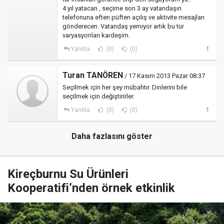
4 yıl yatacan , seçime son 3 ay vatandaşın
telefonuna eften püften açılış ve aktivite mesajları
gönderecen. Vatandaş yemiyor artık bu tür
varyasyonları kardeşim.
Yanıtla
(0)
(0)
Turan TANÖREN
/ 17 Kasım 2013 Pazar 08:37
Seçilmek için her şey mübahtır. Dinlerini bile
seçilmek için değiştirirler.
Yanıtla
(0)
(0)
Daha fazlasını göster
Kireçburnu Su Ürünleri
Kooperatifi’nden örnek etkinlik