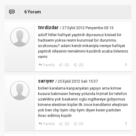
6 Yorum
tnrdizdar
/ 27 Eylül 2012 Perşembe 03:13
adolf hitler hafriyat yaptirdi diyosunuz kisisel bir
hadisemi yoksa resmi kurumsal bir durummu
sozkonusu? adam kendi imkaniyla nereye hafriyat
yaptirdi villasinin temelinimi kazdirdi acaba bileniniz
varmi
Yanıtla
(0)
(0)
sarıyer
/ 25 Eylül 2012 Salı 15:37
birileri karalama kanpanyaları yapıyo ama kimse
kusura bakmasın hersey yolunda hizmet bir telefon
uzaklıkta yok baskanın oglu ingiltereye gidiyomus
kimene elestiren kişiler ilk önce kendilerini eleştirsin
yok ben chp liyim chp liyim diyen kesin partiden
ihrac edilmiş kişidir
Yanıtla
(0)
(0)