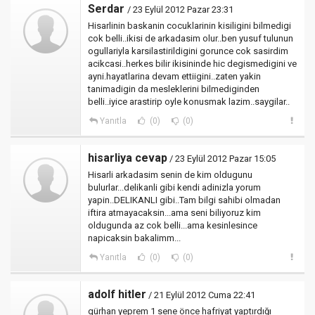
Serdar
/ 23 Eylül 2012 Pazar 23:31
Hisarlinin baskanin cocuklarinin kisiligini bilmedigi
cok belli..ikisi de arkadasim olur..ben yusuf tulunun
ogullariyla karsilastirildigini gorunce cok sasirdim
acikcasi..herkes bilir ikisininde hic degismedigini ve
ayni.hayatlarina devam ettiigini..zaten yakin
tanimadigin da mesleklerini bilmediginden
belli..iyice arastirip oyle konusmak lazim..saygilar..
Yanıtla
(0)
(0)
hisarliya cevap
/ 23 Eylül 2012 Pazar 15:05
Hisarli arkadasim senin de kim oldugunu
bulurlar...delikanli gibi kendi adinizla yorum
yapin..DELIKANLI gibi..Tam bilgi sahibi olmadan
iftira atmayacaksin...ama seni biliyoruz kim
oldugunda az cok belli...ama kesinlesince
napicaksin bakalimm...
Yanıtla
(0)
(0)
adolf hitler
/ 21 Eylül 2012 Cuma 22:41
gürhan yeprem 1 sene önce hafriyat yaptırdığı