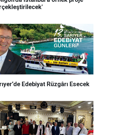
rçekleştirilecek'
rıyer’de Edebiyat Rüzgârı Esecek