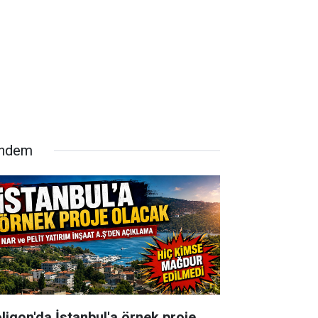
ndem
oligon'da İstanbul'a örnek proje