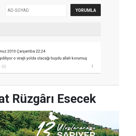
muz 2013 Çarşamba 22:24
gidiliyor o virajlı yolda olacağı buydu allah korumuş
(0)
yat Rüzgârı Esecek