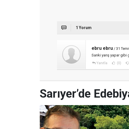
1 Yorum
ebru ebru
/ 31 Tem
Sanki yarış yapar gibi 
Yanıtla
(0)
Sarıyer’de Edebi