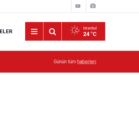
İstanbul
ELER
24 °C
19:51
Sarıyer’de Edebiyat Rüzgârı Esecek
Günün tüm
haberleri