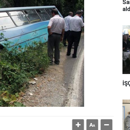
Sa
al
İŞ