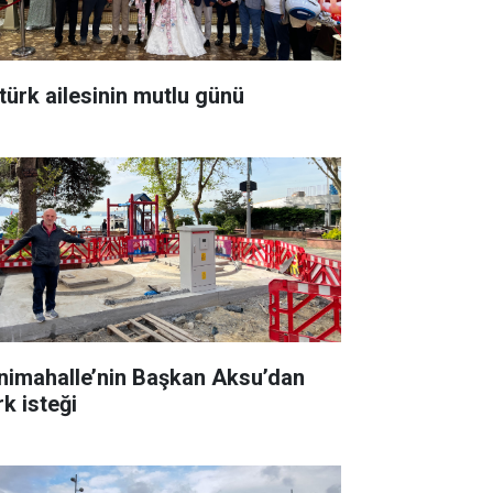
türk ailesinin mutlu günü
nimahalle’nin Başkan Aksu’dan
rk isteği