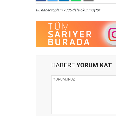
Bu haber toplam 7385 defa okunmuştur
HABERE
YORUM KAT