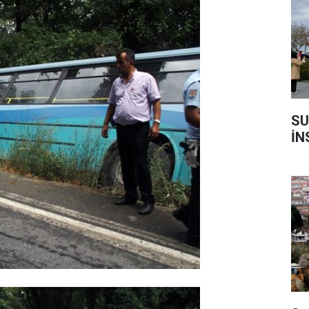
SU
İN