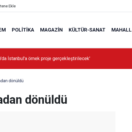
itene Ekle
EM
POLITIKA
MAGAZIN
KÜLTÜR-SANAT
MAHALL
'da İstanbul'a örnek proje gerçekleştirilecek'
adan dönüldü
adan dönüldü