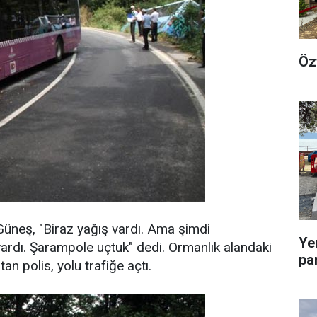
Öz
üneş, "Biraz yağış vardı. Ama şimdi
Ye
rdı. Şarampole uçtuk" dedi. Ormanlık alandaki
pa
n polis, yolu trafiğe açtı.