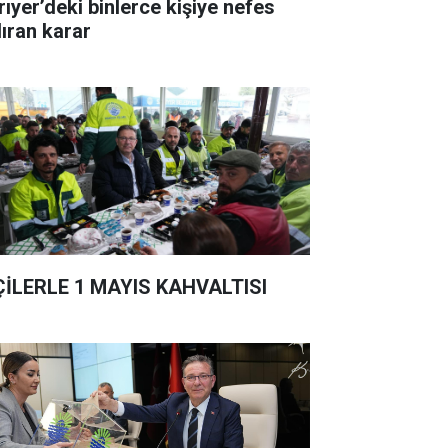
rıyer’deki binlerce kişiye nefes
dıran karar
ÇİLERLE 1 MAYIS KAHVALTISI