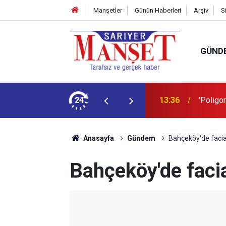
Manşetler
Günün Haberleri
Arşiv
S
GÜND
şüm açıklaması
24
13:36
'Poligon
Anasayfa
Gündem
Bahçeköy'de faci
Bahçeköy'de faci